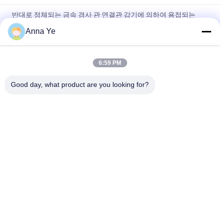
반대로 정체되는 금속 경사 관 연결관 감기에 의하여 용접되는
ISO9001 증명서
Anna Ye
사무실 책상 체계를 위한 간격 2.3mm 금속 관 결합/관 선반 합동
6:59 PM
반대로 공전 경사 관 연결관 감기는 벽이 두껍게를 위해 선을 조립
하는 2.0mm를 용접했습니다
Good day, what product are you looking for?
모든
야윈 관
야윈 관 연결관
린 튜브 액세서리
플래콘 롤러 트랙
알루미늄 빈약한 파
알루미늄 배관 접속
이프
부