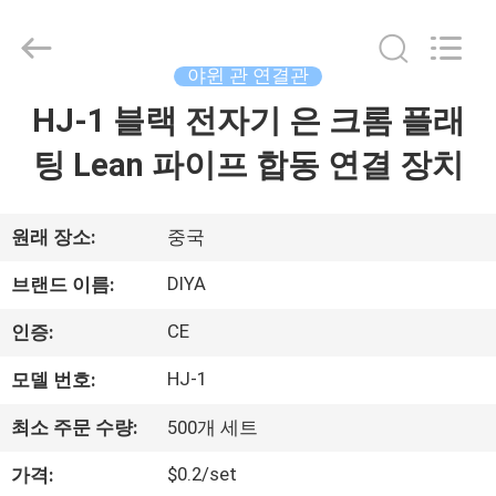
2026
Ningbo
Diya
Industrial
Equipment
야윈 관 연결관
Co.,
Ltd..
HJ-1 블랙 전자기 은 크롬 플래
집
All
Rights
Reserved.
팅 Lean 파이프 합동 연결 장치
제
품
원래 장소:
중국
DIYA
브랜드 이름:
회
CE
인증:
사
HJ-1
모델 번호:
소
최소 주문 수량:
500개 세트
개
$0.2/set
가격: