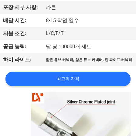
공
포장 세부 사항:
카튼
장
배달 시간:
8-15 작업 일수
견
L/C,T/T
지불 조건:
학
공급 능력:
달 당 100000개 세트
,
,
하이 라이트:
얇은 튜브 커넥터
얇은 튜브 커넥터
린 파이프 커넥터
품
질
최고의 가격
관
리
문