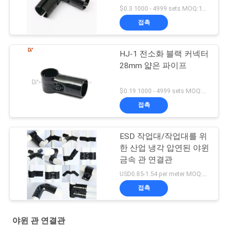
$0.3 1000 - 4999 sets MOQ:1000
접촉
HJ-1 전소화 블랙 커넥터
28mm 얇은 파이프
$0.19 1000 - 4999 sets MOQ:1000
접촉
ESD 작업대/작업대를 위
한 산업 냉각 압연된 야윈
금속 관 연결관
USD0.85-1.54 per meter MOQ:600 미터
접촉
야윈 관 연결관