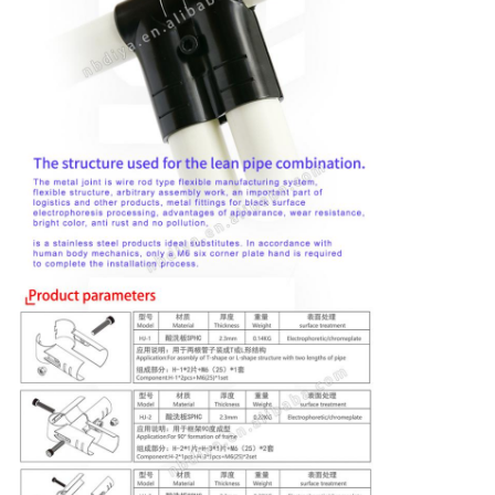
회
를
요
청
하
다
사
이
트
맵