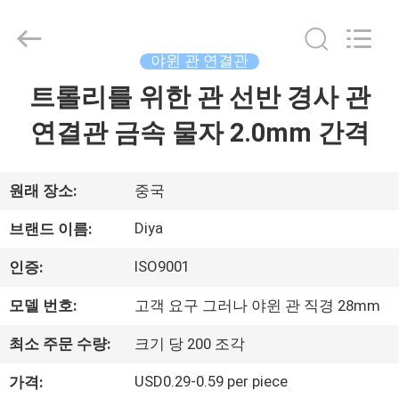
2026
Ningbo
Diya
Industrial
Equipment
야윈 관 연결관
Co.,
Ltd..
트롤리를 위한 관 선반 경사 관
집
All
Rights
Reserved.
연결관 금속 물자 2.0mm 간격
제
품
원래 장소:
중국
Diya
브랜드 이름:
회
ISO9001
인증:
사
모델 번호:
고객 요구 그러나 야윈 관 직경 28mm
소
최소 주문 수량:
크기 당 200 조각
개
USD0.29-0.59 per piece
가격: