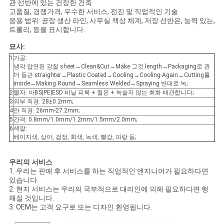
회
관 선반에 있는 건장한 건축
고품질, 경쟁가격, 우수한 서비스, 전진 및 직업적인 기술
를
응용 범위: 공장 생산 라인, 사무실 책상 체계, 저장 선반은, 능력 있는,
트롤리, 등을 표시합니다.
요
묘사:
청
1
가공:
냉각 압연된 강철 sheet→Clean&Cut→Make 그것 length→Packaging로 관
더 둥근 straighter→Plastic Coated→Cooling→Cooling Again→Cutting를
하
inside→Making Round→Seamless Welded→Spraying 반대로 녹;
2
물자: 아BS|PE|ESD 비닐 피복 + 철은 + 녹슬지 않는 회화 배관합니다;
다
3
외부 직경: 28±0.2mm;
4
안 직경: 26mm-27.2mm;
5
간격: 0.8mm/1.0mm/1.2mm/1.5mm/2.0mm;
6
색깔:
사
베이지색, 상아, 검정, 회색, 녹색, 빨강, 파랑 등;
이
우리의 서비스
1. 우리는 판매 후 서비스를 하는 직업적인 엔지니어가 필요하다면
트
있습니다.
2. 현지 서비스는 우리의 국부적으로 대리인에 의해 필요하다면 행
맵
해질 것입니다.
3. OEM는 고객 요구로 또는 디자인 환영됩니다.