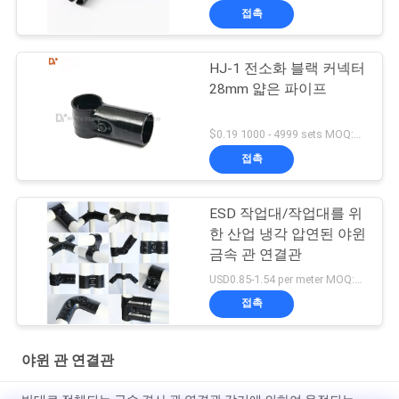
접촉
HJ-1 전소화 블랙 커넥터
28mm 얇은 파이프
$0.19 1000 - 4999 sets MOQ:1000
접촉
ESD 작업대/작업대를 위
한 산업 냉각 압연된 야윈
금속 관 연결관
USD0.85-1.54 per meter MOQ:600 미터
접촉
야윈 관 연결관