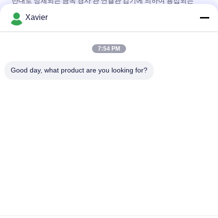
반대로 정체되는 금속 경사 관 연결관 감기에 의하여 용접되는
ISO9001 증명서
Xavier
사무실 책상 체계를 위한 간격 2.3mm 금속 관 결합/관 선반 합동
7:54 PM
반대로 공전 경사 관 연결관 감기는 벽이 두껍게를 위해 선을 조립
하는 2.0mm를 용접했습니다
Good day, what product are you looking for?
모든
야윈 관
야윈 관 연결관
린 튜브 액세서리
플래콘 롤러 트랙
알루미늄 빈약한 파
알루미늄 배관 접속
이프
부
알루미늄 파이프 용
산업 피마자 바퀴
품