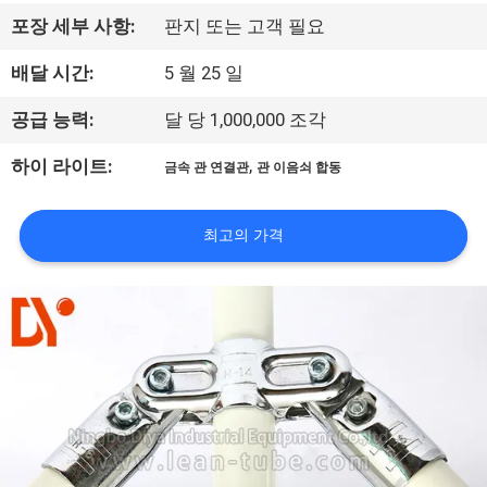
공
포장 세부 사항:
판지 또는 고객 필요
장
배달 시간:
5 월 25 일
견
공급 능력:
달 당 1,000,000 조각
학
,
하이 라이트:
금속 관 연결관
관 이음쇠 합동
품
최고의 가격
질
관
리
문