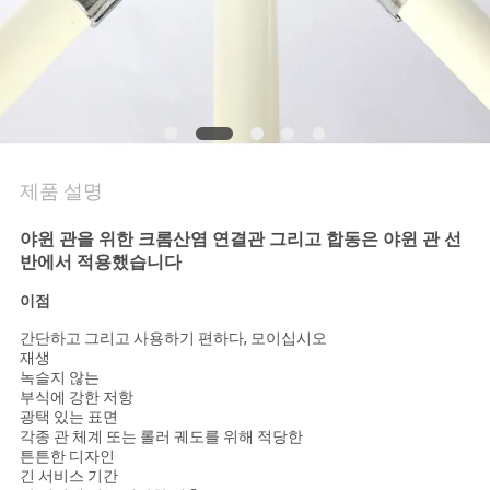
의
하
기
소
제품 설명
식
야윈 관을 위한 크롬산염 연결관 그리고 합동은 야윈 관 선
반에서 적용했습니다
케
이점
이
간단하고 그리고 사용하기 편하다, 모이십시오
재생
스
녹슬지 않는
부식에 강한 저항
광택 있는 표면
각종 관 체계 또는 롤러 궤도를 위해 적당한
조
튼튼한 디자인
긴 서비스 기간