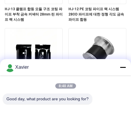
회
HJ-13 클램프 합동 모듈 구조 코팅 파
HJ-12 PE 코팅 파이프 랙 시스템
를
이프 부착 금속 커넥터 28mm 린 파이
28OD 파이프에 대한 정형 각도 금속
프 랙 시스템
파이프 합동
요
청
하
다
Xavier
사
HJ-14 블랙 전자 분해 금속 린 파이프
DYE43-09 OD43mm 린 파이프 액세
관속 튜브 창고 랙용 2.3MM 두께
서리 린 튜브 엔드 캡 알루미늄 라운드
8:40 AM
이
튜빙 금속 플러그
Good day, what product are you looking for?
트
맵