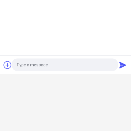
PRIVACY
POLICY
견적 요청
모든
야윈 관
야윈 관 연결관
Photo
린 튜브 액세서리
플래콘 롤러 트랙
Video Call
알루미늄 빈약한 파
알루미늄 배관 접속
Audio Call
이프
부