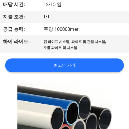
배달 시간:
12-15 일
공
t/t
지불 조건:
장
공급 능력:
주당 100000mer
견
학
,
,
하이 라이트:
린 파이프 시스템
파이프 및 관절 시스템
모듈 파이프 랙 시스템
품
최고의 가격
질
관
리
문