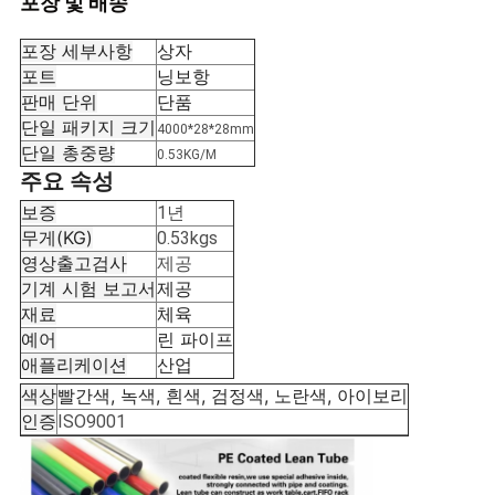
회
포장 및 배송
를
포장 세부사항
상자
포트
닝보항
요
판매 단위
단품
단일 패키지 크기
청
4000*28*28mm
단일 총중량
0.53KG/M
하
주요 속성
보증
1년
다
무게(KG)
0.53kgs
영상출고검사
제공
기계 시험 보고서
제공
사
재료
체육
이
예어
린 파이프
애플리케이션
산업
트
색상
빨간색, 녹색, 흰색, 검정색, 노란색, 아이보리
인증
ISO9001
맵