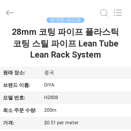
2026
Ningbo
Diya
Industrial
Equipment
빈약한 파이프
Co.,
Ltd..
28mm 코팅 파이프 플라스틱
집
All
Rights
Reserved.
코팅 스틸 파이프 Lean Tube
제
Lean Rack System
품
원래 장소:
중국
회
DIYA
브랜드 이름:
사
H2808
모델 번호:
소
200m
최소 주문 수량:
개
$0.51 per meter
가격: