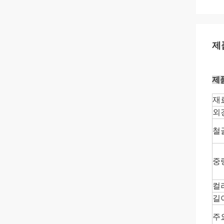
제
제
재
외
철
중
컬
길
주