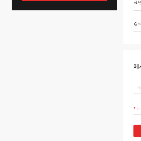
표면
강
메