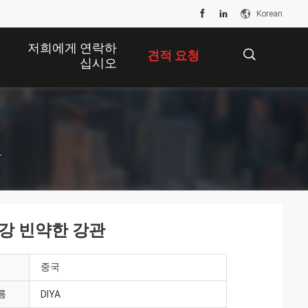
Korean
저희에게 연락하
견적 요청
십시오
描
관
述
팅강 빈약한 강관
중국
름
DIYA