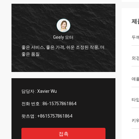
제
Thinh 베트남
두
그렇습
더
안녕, 존슨은, 야윈 관 12000 미터 2808, 상아
작업대
빛 색깔 배열합니다.
서비스
외
애
담당자 :
Xavier Wu
타
전화 번호 :
86-15757861864
왓츠앱 :
+8615757861864
키
접촉