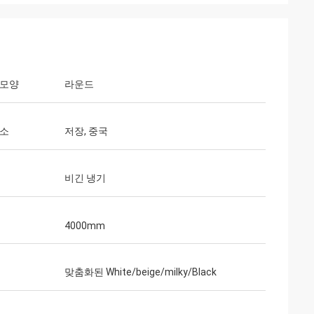
 모양
라운드
장소
저장, 중국
비긴 냉기
4000mm
맞춤화된 White/beige/milky/Black