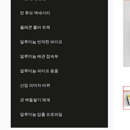
린 튜브 액세서리
플래콘 롤러 트랙
알루미늄 빈약한 파이프
알루미늄 배관 접속부
알루미늄 파이프 용품
산업 피마자 바퀴
관 벽돌쌓기 체계
알루미늄 압출 프로파일