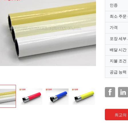
인증
최소 주문
가격
포장 세부
배달 시간
지불 조건
공급 능력
최고의