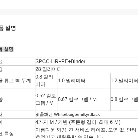
품 설명
품 설명
료
SPCC-HR+PE+Binder
경
28 밀리미터
0.8 밀리
골 튜브 벽 두께
1.0 밀리미터
1.2 밀리미
미터
0.52 킬로
량
0.67 킬로그램 / Ｍ
0.8 킬로그램 
그램 / Ｍ
러
맞춤화된 White/beige/milky/Black
이
4가지 Ｍ / 기반 (주문형 길이, 최대 6 Ｍ)
아름다운 외양, 긴 서비스 라이프, 오염 없, 안
요 특징
호적이고 재활용할 수 있습니다