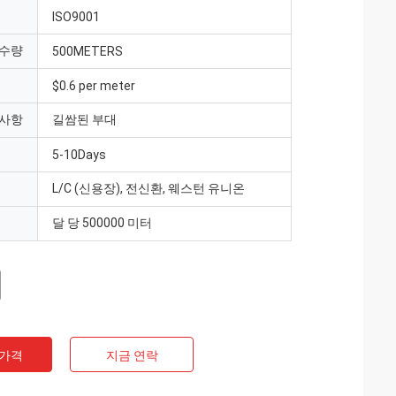
ISO9001
 수량
500METERS
$0.6 per meter
 사항
길쌈된 부대
5-10Days
L/C (신용장), 전신환, 웨스턴 유니온
달 당 500000 미터
 가격
지금 연락