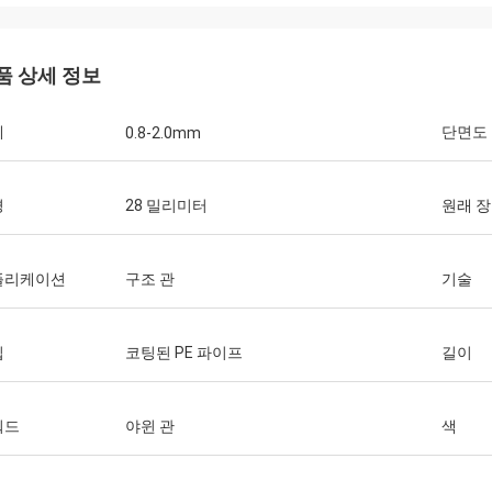
품 상세 정보
Huawei 통신
께
단면도
0.8-2.0mm
니다, 우리는 항상 운반물 손수레 및
를 구매합니다. 이것은 빠르고 온난한
 업체입니다.
경
28 밀리미터
원래 
플리케이션
구조 관
기술
입
코팅된 PE 파이프
길이
워드
야윈 관
색