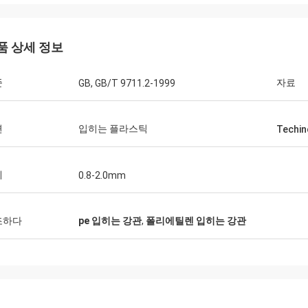
품 상세 정보
Huawei 통신
준
자료
GB, GB/T 9711.2-1999
니다, 우리는 항상 운반물 손수레 및
를 구매합니다. 이것은 빠르고 온난한
 업체입니다.
면
입히는 플라스틱
Techin
께
0.8-2.0mm
조하다
pe 입히는 강관
,
폴리에틸렌 입히는 강관