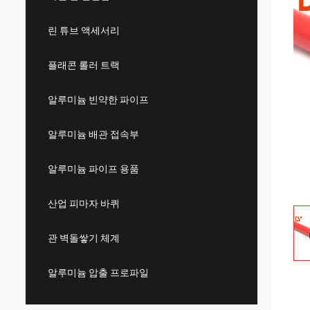
린 튜브 액세서리
플래콘 롤러 트랙
알루미늄 빈약한 파이프
알루미늄 배관 접속부
알루미늄 파이프 용품
산업 피마자 바퀴
관 벽돌쌓기 체계
알루미늄 압출 프로파일