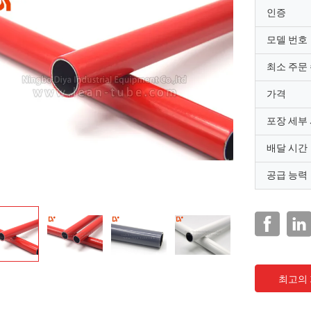
인증
모델 번호
최소 주문
가격
포장 세부
배달 시간
공급 능력
최고의