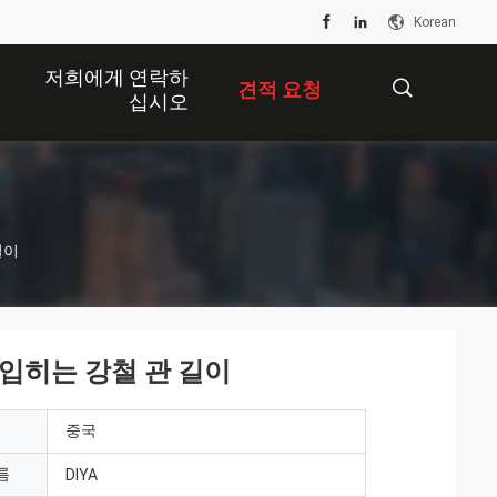
Korean
저희에게 연락하
견적 요청
십시오
描
길이
述
 입히는 강철 관 길이
중국
름
DIYA