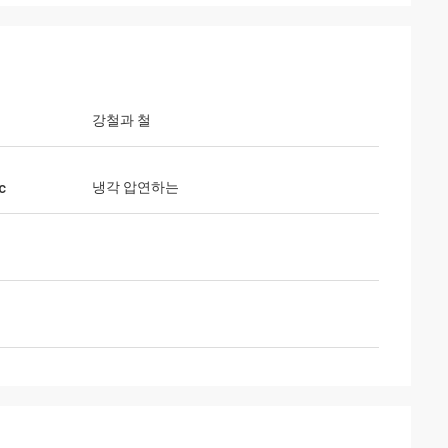
강철과 철
냉각 압연하는
c