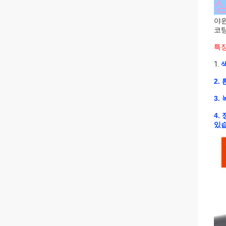
야윈
코
특징
1.
2.
3.
4.
있습