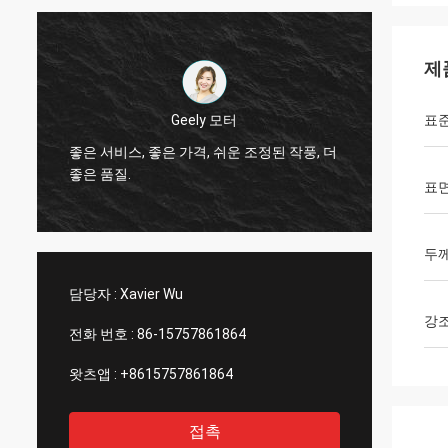
제
Thinh 베트남
표
그렇습
더
안녕, 존슨은, 야윈 관 12000 미터 2808, 상아
작업대
빛 색깔 배열합니다.
서비스
표
두
담당자 :
Xavier Wu
강
전화 번호 :
86-15757861864
왓츠앱 :
+8615757861864
접촉