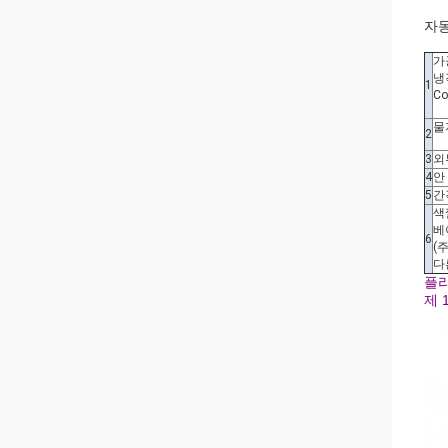
자동
가
냉각
1
Co
물
2
3
외부
4
안 
5
간격
색
베
6
(
다
플라
제 