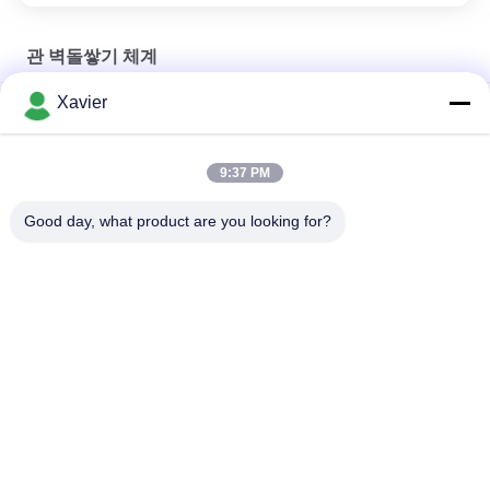
관 벽돌쌓기 체계
Xavier
린 제품 및 작업 테이블을위한 둥근 섹션 이동 작업 벤치
병참술 작업장을 위한 착색된 관 관 벽돌쌓기 체계 살포 코팅
9:37 PM
인더스트리얼을 위한 플라스틱 코팅된 빈약한 관이음새 랙 특화
Good day, what product are you looking for?
모든
야윈 관
야윈 관 연결관
린 튜브 액세서리
플래콘 롤러 트랙
알루미늄 빈약한 파
알루미늄 배관 접속
이프
부