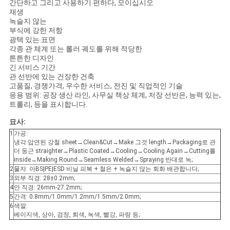
간단하고 그리고 사용하기 편하다, 모이십시오
재생
녹슬지 않는
부식에 강한 저항
광택 있는 표면
각종 관 체계 또는 롤러 궤도를 위해 적당한
튼튼한 디자인
긴 서비스 기간
관 선반에 있는 건장한 건축
고품질, 경쟁가격, 우수한 서비스, 전진 및 직업적인 기술
응용 범위: 공장 생산 라인, 사무실 책상 체계, 저장 선반은, 능력 있는,
트롤리, 등을 표시합니다.
묘사:
1
가공:
냉각 압연된 강철 sheet→Clean&Cut→Make 그것 length→Packaging로 관
더 둥근 straighter→Plastic Coated→Cooling→Cooling Again→Cutting를
inside→Making Round→Seamless Welded→Spraying 반대로 녹;
2
물자: 아BS|PE|ESD 비닐 피복 + 철은 + 녹슬지 않는 회화 배관합니다;
3
외부 직경: 28±0.2mm;
4
안 직경: 26mm-27.2mm;
5
간격: 0.8mm/1.0mm/1.2mm/1.5mm/2.0mm;
6
색깔:
베이지색, 상아, 검정, 회색, 녹색, 빨강, 파랑 등;