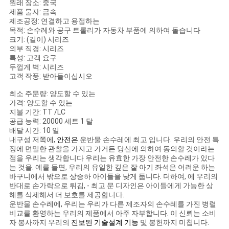
회
원래 장소: 중국
제품 물자: 금속
를
제조공정: 연결하고 용접하는
목적: 손수레와 공구 트롤리가 자동차 부품에 의하여 돌습니다
요
크기: (길이) 시리즈
외부 직경: 시리즈
특성: 고객 요구
청
두껍게 벽: 시리즈
고객 작풍: 받아들이십시오
하
최소 주문량: 양도할 수 있는
다
가격: 양도할 수 있는
지불 기간: TT /LC
공급 능력: 20000 세트 1 달
배달 시간: 10 일
사
내구성 저쪽에,
안전은
운반물 손수레에 최고 입니다. 우리의 안전 특
징에 면밀한 관찰을 가지고 가거든 당신에 의하여 동의할 것이라는
이
점을 우리는 생각합니다 우리는 유효한 가장 안전한 손수레가 있다
는 것을. 예를 들면, 우리의 유일한 깊은 잘 아기 좌석은 어려운 하는
트
바구니에서 밖으로 상승하 아이들을 낮게 둡니다. 더하여, 에 우리의
반대로 손가락으로 튀김, - 최고 문 디자인은 아이들에게 가능한 상
해를 삭제해서 더 보호를 제공합니다.
맵
운반물 손수레에, 우리는 우리가 다른 제조자의 손수레를 가진 병렬
비교를 환영하는 우리의 제품에서 아주 자부합니다. 이 신뢰는 소비
자 봉사까지 우리의
진보된 기술설계 기능
및 봉헌까지 미칩니다.