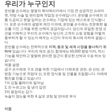
PRIVACY
우리가 누구인지
POLICY
운반물 손수레는 몇몇의 북아메리카에서 가장 큰 성공적인 슈퍼마
켓, 약방 사슬 및 편리점에 작업장 손수레입니다. 운반물 손수레의 크
롬 도금되고 분말 입히는 손수레는 기업에 있는 베스트로 인식됩니
다. 표준 손수레의 광범위 제안 이외에, 운반물 손수레는 전문화한 필
요를 가진 고객을 위한 선택의 공급자입니다. 당신의 유일한 운영 요
건을 이해하고 우리의 손수레가 당신의 고객의 쇼핑 경험을 어떻게
풍부하게 할 수 있는지 배우는 시간이 우리의 회사에 의하여 걸립니
다.
운반물 손수레는 전략적으로
지역, 동포 및 세계 시장을 봉사하기 위
하여
있습니다. 우리의 제조 공간, 합계에는 60,000 평방 미터, 적시
기능을 제안하고 몇몇에 편리한 접근이 중요한 선박과 수송 허브 있
습니다.
제품 설명:
공구 손수레로 구조 관을 위한 기업에서 다채로운 관은, 관 선반, 관
받침 기능으로 작업대 선, 또한 장식용 및 건물을 조립합니다. 아래에
행진을 만들고 있습니다:
1의 강철 플레이트 밀어남
2, 찬 누르고는 및 냉각 압연
3의 용접되는 감기
녹슬지 않는을 위한 4, 살포 코팅 및 반대로 부식
이점