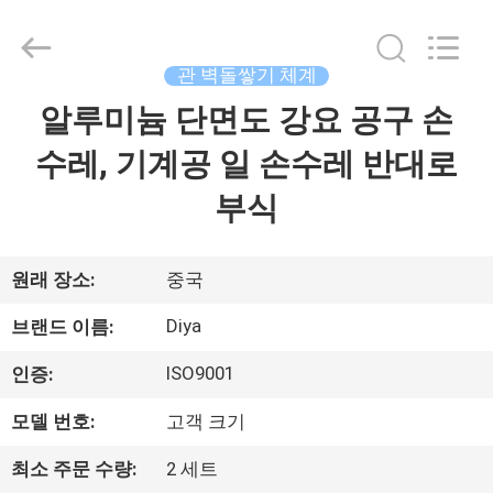
2026
Ningbo
Diya
Industrial
Equipment
관 벽돌쌓기 체계
Co.,
Ltd..
알루미늄 단면도 강요 공구 손
집
All
Rights
Reserved.
수레, 기계공 일 손수레 반대로
제
부식
품
원래 장소:
중국
회
Diya
브랜드 이름:
사
ISO9001
인증:
소
모델 번호:
고객 크기
개
최소 주문 수량:
2 세트