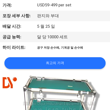
USD59-499 per set
가격:
공
장
포장 세부 사항:
판지와 부대
견
배달 시간:
5 월 25 일
학
공급 능력:
달 당 10000 세트
,
하이 라이트:
공구 저장 손수레
기계공 일 손수레
품
질
최고의 가격
관
리
문