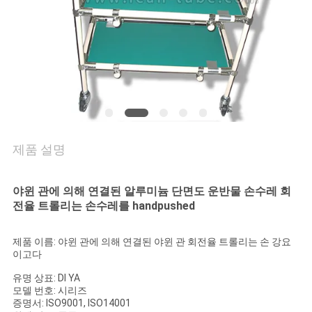
의
하
기
소
식
제품 설명
케
야윈 관에 의해 연결된 알루미늄 단면도 운반물 손수레 회
이
전율 트롤리는 손수레를 handpushed
스
제품 이름: 야윈 관에 의해 연결된 야윈 관 회전율 트롤리는 손 강요
이고다
유명 상표: DI YA
조
모델 번호: 시리즈
증명서: ISO9001, ISO14001