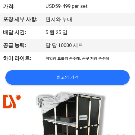
USD59-499 per set
가격:
공
장
포장 세부 사항:
판지와 부대
견
배달 시간:
5 월 25 일
학
공급 능력:
달 당 10000 세트
,
하이 라이트:
작업장 트롤리 손수레
공구 저장 손수레
품
질
최고의 가격
관
리
문