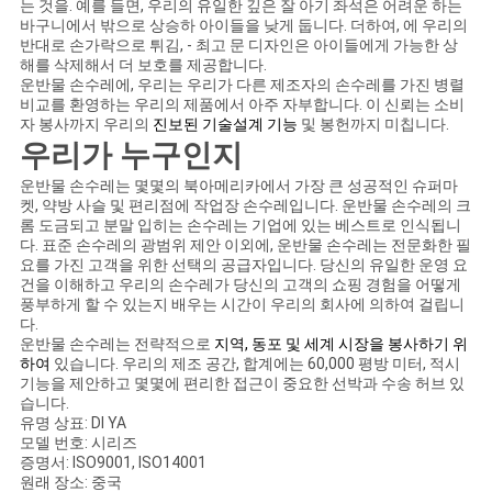
회
는 것을. 예를 들면, 우리의 유일한 깊은 잘 아기 좌석은 어려운 하는
바구니에서 밖으로 상승하 아이들을 낮게 둡니다. 더하여, 에 우리의
를
반대로 손가락으로 튀김, - 최고 문 디자인은 아이들에게 가능한 상
해를 삭제해서 더 보호를 제공합니다.
요
운반물 손수레에, 우리는 우리가 다른 제조자의 손수레를 가진 병렬
비교를 환영하는 우리의 제품에서 아주 자부합니다. 이 신뢰는 소비
자 봉사까지 우리의
진보된 기술설계 기능
및 봉헌까지 미칩니다.
청
우리가 누구인지
하
운반물 손수레는 몇몇의 북아메리카에서 가장 큰 성공적인 슈퍼마
켓, 약방 사슬 및 편리점에 작업장 손수레입니다. 운반물 손수레의 크
다
롬 도금되고 분말 입히는 손수레는 기업에 있는 베스트로 인식됩니
다. 표준 손수레의 광범위 제안 이외에, 운반물 손수레는 전문화한 필
요를 가진 고객을 위한 선택의 공급자입니다. 당신의 유일한 운영 요
건을 이해하고 우리의 손수레가 당신의 고객의 쇼핑 경험을 어떻게
사
풍부하게 할 수 있는지 배우는 시간이 우리의 회사에 의하여 걸립니
다.
이
운반물 손수레는 전략적으로
지역, 동포 및 세계 시장을 봉사하기 위
하여
있습니다. 우리의 제조 공간, 합계에는 60,000 평방 미터, 적시
트
기능을 제안하고 몇몇에 편리한 접근이 중요한 선박과 수송 허브 있
습니다.
맵
유명 상표: DI YA
모델 번호: 시리즈
증명서: ISO9001, ISO14001
원래 장소: 중국