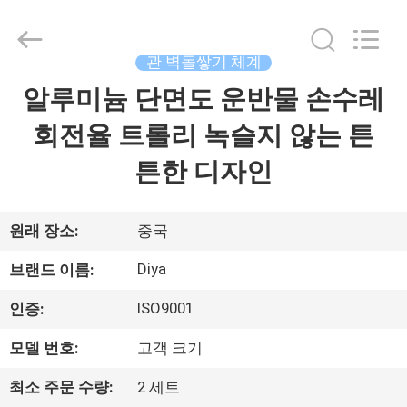
2026
Ningbo
Diya
Industrial
Equipment
관 벽돌쌓기 체계
Co.,
Ltd..
알루미늄 단면도 운반물 손수레
집
All
Rights
Reserved.
회전율 트롤리 녹슬지 않는 튼
제
튼한 디자인
품
원래 장소:
중국
회
Diya
브랜드 이름:
사
ISO9001
인증:
소
모델 번호:
고객 크기
개
최소 주문 수량:
2 세트