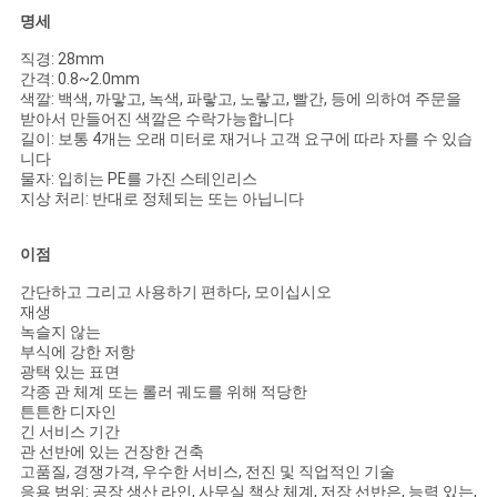
명세
직경: 28mm
간격: 0.8~2.0mm
색깔: 백색, 까맣고, 녹색, 파랗고, 노랗고, 빨간, 등에 의하여 주문을
받아서 만들어진 색깔은 수락가능합니다
길이: 보통 4개는 오래 미터로 재거나 고객 요구에 따라 자를 수 있습
니다
물자: 입히는 PE를 가진 스테인리스
지상 처리: 반대로 정체되는 또는 아닙니다
이점
간단하고 그리고 사용하기 편하다, 모이십시오
재생
녹슬지 않는
부식에 강한 저항
광택 있는 표면
각종 관 체계 또는 롤러 궤도를 위해 적당한
튼튼한 디자인
긴 서비스 기간
관 선반에 있는 건장한 건축
고품질, 경쟁가격, 우수한 서비스, 전진 및 직업적인 기술
응용 범위: 공장 생산 라인, 사무실 책상 체계, 저장 선반은, 능력 있는,