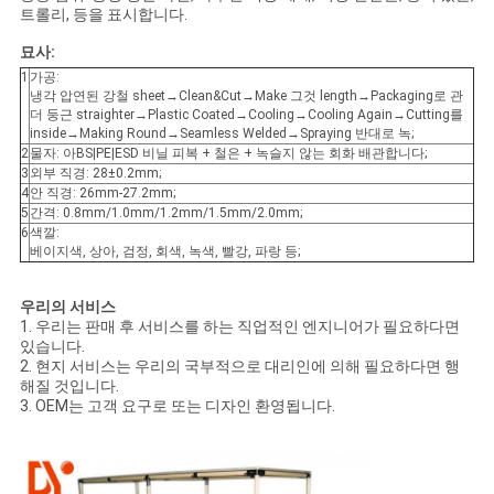
트롤리, 등을 표시합니다.
묘사:
1
가공:
냉각 압연된 강철 sheet→Clean&Cut→Make 그것 length→Packaging로 관
더 둥근 straighter→Plastic Coated→Cooling→Cooling Again→Cutting를
inside→Making Round→Seamless Welded→Spraying 반대로 녹;
2
물자: 아BS|PE|ESD 비닐 피복 + 철은 + 녹슬지 않는 회화 배관합니다;
3
외부 직경: 28±0.2mm;
4
안 직경: 26mm-27.2mm;
5
간격: 0.8mm/1.0mm/1.2mm/1.5mm/2.0mm;
6
색깔:
베이지색, 상아, 검정, 회색, 녹색, 빨강, 파랑 등;
우리의 서비스
1. 우리는 판매 후 서비스를 하는 직업적인 엔지니어가 필요하다면
있습니다.
2. 현지 서비스는 우리의 국부적으로 대리인에 의해 필요하다면 행
해질 것입니다.
3. OEM는 고객 요구로 또는 디자인 환영됩니다.