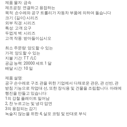
PRIVACY
제품 물자: 금속
제조공정: 연결하고 용접하는
POLICY
목적: 손수레와 공구 트롤리가 자동차 부품에 의하여 돌습니다
크기: (길이) 시리즈
외부 직경: 시리즈
특성: 고객 요구
두껍게 벽: 시리즈
고객 작풍: 받아들이십시오
최소 주문량: 양도할 수 있는
가격: 양도할 수 있는
지불 기간: TT /LC
공급 능력: 20000 세트 1 달
배달 시간: 10 일
제품 설명:
공구 손수레로 구조 관을 위한 기업에서 다채로운 관은, 관 선반, 관
받침 기능으로 작업대 선, 또한 장식용 및 건물을 조립합니다. 아래에
행진을 만들고 있습니다:
1의 강철 플레이트 밀어남
2, 찬 누르고는 및 냉각 압연
3의 용접되는 감기
녹슬지 않는을 위한 4, 살포 코팅 및 반대로 부식