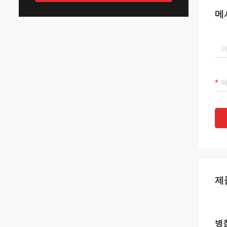
메
제
병