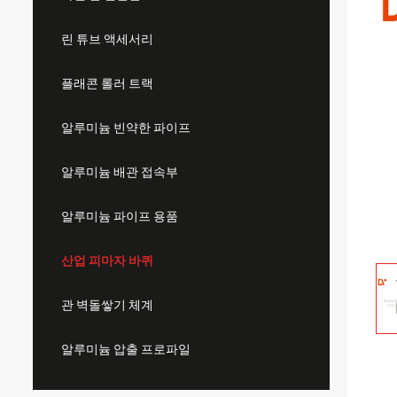
린 튜브 액세서리
플래콘 롤러 트랙
알루미늄 빈약한 파이프
알루미늄 배관 접속부
알루미늄 파이프 용품
산업 피마자 바퀴
관 벽돌쌓기 체계
알루미늄 압출 프로파일