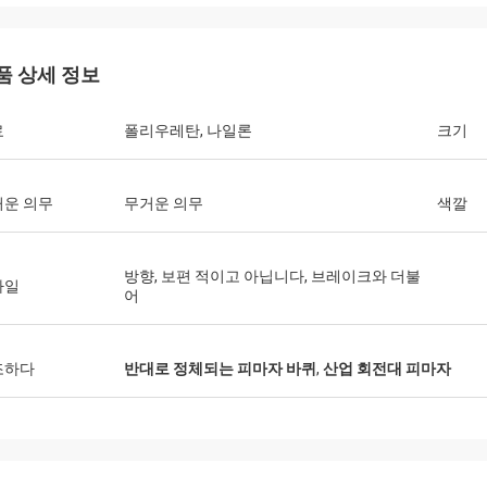
품 상세 정보
Huawei 통신
료
폴리우레탄, 나일론
크기
니다, 우리는 항상 운반물 손수레 및
를 구매합니다. 이것은 빠르고 온난한
 업체입니다.
거운 의무
무거운 의무
색깔
방향, 보편 적이고 아닙니다, 브레이크와 더불
타일
어
조하다
반대로 정체되는 피마자 바퀴
,
산업 회전대 피마자