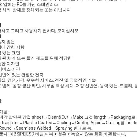
: 입히는 PE를 가진 스테인리스
 처리: 반대로 정체되는 또는 아닙니다
점
하고 그리고 사용하기 편하다, 모이십시오
생
슬지 않는
에 강한 저항
 있는 표면
 관 체계 또는 롤러 궤도를 위해 적당한
튼한 디자인
서비스 기간
선반에 있는 건장한 건축
질, 경쟁가격, 우수한 서비스, 전진 및 직업적인 기술
 범위: 공장 생산 라인, 사무실 책상 체계, 저장 선반은, 능력 있는, 트롤리,
:
가공:
냉각 압연된 강철 sheet→Clean&Cut→Make 그것 length→Packaging로
straighter→Plastic Coated→Cooling→Cooling Again→Cutting를 insi
Round→Seamless Welded→Spraying 반대로 녹;
물자: 아BS|PE|ESD 비닐 피복 + 철은 + 녹슬지 않는 회화 배관합니다;