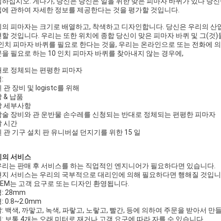
하십시오. 게다가, 당신은 당신은 일을 위한 맞은 피마자 바퀴가 있다 당
에 관하여 자세한 정보를 제공한다는 것을 평가할 것입니다.
의 피마자는 크기로 배열하고, 착색하고 디자인합니다. 당신은 우리의 산
할 것입니다. 우리는 또한 위치에 종합 당신이 맞은 피마자 바퀴 및 그(것)
 인치 피마자 바퀴를 필요로 한다는 것을, 우리는 온라인으로 또는 전화에 
을 필요로 하는 10 인치 피마자 바퀴를 찾아내지 않는 경우에,
로 정체되는 편평한 피마자
:
 관 장비 및 logistc를 위해
 & 납품
장 세부사항
술 장비와 관 운반물 손수레를 신청되는 반대로 정체되는 편평한 피마자
 시간
 관 기구 설치 판 유니버설 던지기를 위한 15 일
리의 서비스
 우리는 판매 후 서비스를 하는 직업적인 엔지니어가 필요하다면 있습니다.
 현지 서비스는 우리의 국부적으로 대리인에 의해 필요하다면 행해질 것입니
 OEM는 고객 요구로 또는 디자인 환영됩니다.
: 28mm
: 0.8~2.0mm
: 백색, 까맣고, 녹색, 파랗고, 노랗고, 빨간, 등에 의하여 주문을 받아서
: 보통 4개는 오래 미터로 재거나 고객 요구에 따라 자를 수 있습니다