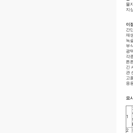
물자
지상
이
간단
재
녹
부식
광택
각종
튼
긴 
관 
고품
응용
묘사
1
2