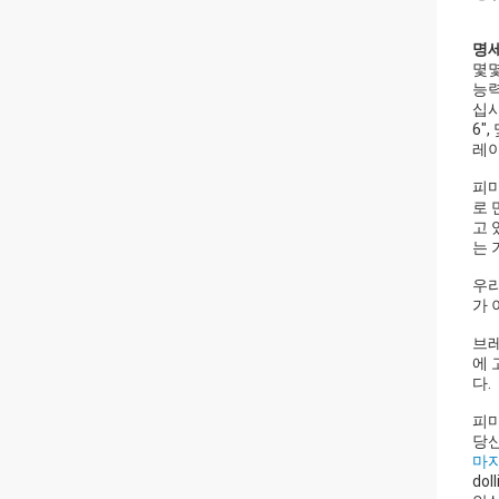
명
몇
능력
십시
6"
레이
피마
로 
고 
는 
우리
가 
브레
에 
다.
피
당신
마
do