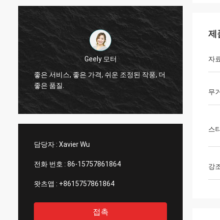
제
Thinh 베트남
자
그렇습
더
안녕, 존슨은, 야윈 관 12000 미터 2808, 상아
작업대
빛 색깔 배열합니다.
서비스
무
스
담당자 :
Xavier Wu
전화 번호 :
86-15757861864
강
왓츠앱 :
+8615757861864
접촉