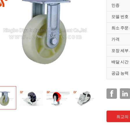
인증
모델 번호
최소 주문
가격
포장 세부
배달 시간
공급 능력
최고의