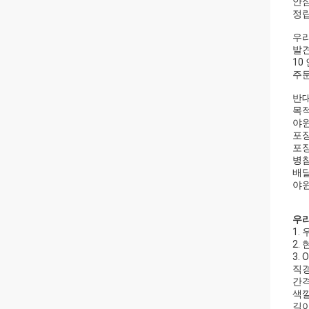
안심
정립
우리
발견
10
주문
반대
목적
야윈
포장
포
병참
배달
야윈
우
1.
2.
3.
직경
간격
색깔
길이