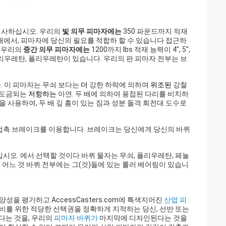
검사하십시오. 우리의
빛 의무 피마자에는
350 파운드까지 적재
된 상태에서, 피마자에 당신의 필요를 적합하 할 수 있습니다 접근하
. 우리의
중간 의무 피마자에는
1200까지 lbs 적재 능력이 4", 5",
에 폴리우레탄, 폴리우레탄이 있습니다. 우리의
판 피마자
전부는 브
. 이 피마자는 무쇠 보다는
더
강한 하락에 의하여
위조된
강철
도금되는
저항하는
아연. 두 배에 의하여 용접된 다리를 비치하
 사용하여, 두 배 깊 홈이 있는 짐과 성분 돌격 회전대 도수로
접촉 브레이크를 이용합니다. 브레이크는 당신에게 당신의 바퀴
시오. 에서 선택할 것이다 바퀴 물자는 무쇠, 폴리우레탄, 페놀
 어느 것 바퀴 전부에는 그(것)들에 있는 롤러 베어링이 있습니
을 평가하고 AccessCasters.com에 특색지어진
산업 피
장비를 위한 적당한 선택권을 정확하게 지적하는 당신, 선반 또는
한다는 것을, 우리의
피마자 바퀴가
마지막에 디자인된다는 것을