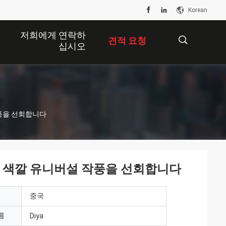
Korean
저희에게 연락하
견적 요청
십시오
描
풍을 선회합니다
述
정 색깔 유니버설 작풍을 선회합니다
중국
름
Diya