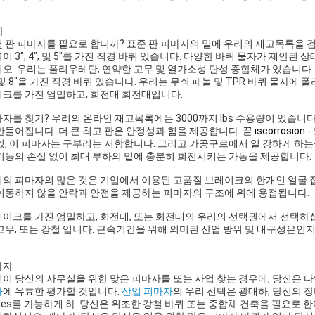
세
몇
판 피마자를
필요로 합니까? 표준 판 피마자의 밑에 우리의 재고목록을 
이 3", 4", 및 5"를 가진 직경 바퀴 있습니다. 다양한 바퀴 물자가 제안
오. 우리는 폴리우레탄, 연약한 고무 및 열가소성 탄성 중합체가 있습니다
, 및 8"을 가진 직경 바퀴 있습니다. 우리는 무쇠 페놀 및 TPR 바퀴 물자
크를 가진 엄밀하고, 회전대 회전대입니다.
자를 찾기? 우리의 온라인 재고목록에는 3000까지 lbs 수용량이 있습니다
만들어집니다. 더 큰 최고 판은 안정성과 힘을 제공합니다. 끝
iscorrosion -
있, 이 피마자는 구부리는 저항합니다. 그리고 가공구르에서 일 강하게 하는을
기능의 손실 없이 최대 부하의 밑에 충분히 회전시키는 가동을 제공합니다.
의 피마자의 많은 것은 기업에서 이용된 고품질 브레이크의 한개인 얼굴 
이동하지 않을 안락과 안전을 제공하는 피마자의 구조에 위에 용접됩니다.
이크를 가진 엄밀하고, 회전대, 또는 회전대의 우리의 선택권에서 선택하십
고무, 또는 강철 입니다. 근속기간을 위해 의미된 산업 방위 및 내구성은인지
마자
이 당신의 사무실을 위한 맞은 피마자를 또는 사업 찾는 경우에, 당신은 다양성
자
에 유효한 평가할 것입니다.
산업 피마자
의 우리 선택은 광대하, 당신의 
llies를 가능하게 하. 당신은 위조한 강철 바퀴 또는 중합체 건축을 필요로 