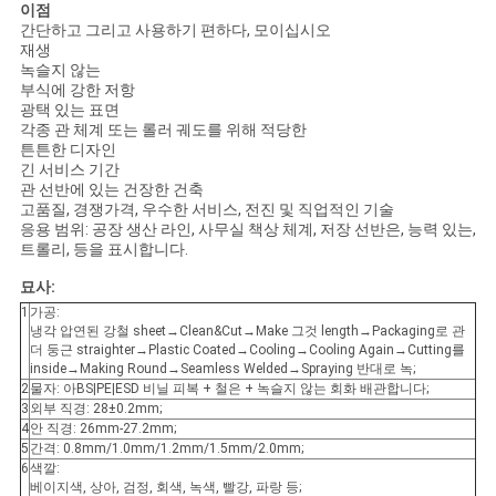
이점
간단하고 그리고 사용하기 편하다, 모이십시오
재생
녹슬지 않는
부식에 강한 저항
광택 있는 표면
각종 관 체계 또는 롤러 궤도를 위해 적당한
튼튼한 디자인
긴 서비스 기간
관 선반에 있는 건장한 건축
고품질, 경쟁가격, 우수한 서비스, 전진 및 직업적인 기술
응용 범위: 공장 생산 라인, 사무실 책상 체계, 저장 선반은, 능력 있는,
트롤리, 등을 표시합니다.
묘사:
1
가공:
냉각 압연된 강철 sheet→Clean&Cut→Make 그것 length→Packaging로 관
더 둥근 straighter→Plastic Coated→Cooling→Cooling Again→Cutting를
inside→Making Round→Seamless Welded→Spraying 반대로 녹;
2
물자: 아BS|PE|ESD 비닐 피복 + 철은 + 녹슬지 않는 회화 배관합니다;
3
외부 직경: 28±0.2mm;
4
안 직경: 26mm-27.2mm;
5
간격: 0.8mm/1.0mm/1.2mm/1.5mm/2.0mm;
6
색깔:
베이지색, 상아, 검정, 회색, 녹색, 빨강, 파랑 등;