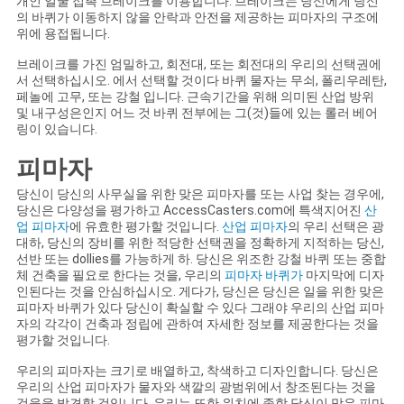
개인 얼굴 접촉 브레이크를 이용합니다. 브레이크는 당신에게 당신
PRIVACY
의 바퀴가 이동하지 않을 안락과 안전을 제공하는 피마자의 구조에
위에 용접됩니다.
POLICY
브레이크를 가진 엄밀하고, 회전대, 또는 회전대의 우리의 선택권에
서 선택하십시오. 에서 선택할 것이다 바퀴 물자는 무쇠, 폴리우레탄,
페놀에 고무, 또는 강철 입니다. 근속기간을 위해 의미된 산업 방위
및 내구성은인지 어느 것 바퀴 전부에는 그(것)들에 있는 롤러 베어
링이 있습니다.
피마자
당신이 당신의 사무실을 위한 맞은 피마자를 또는 사업 찾는 경우에,
당신은 다양성을 평가하고 AccessCasters.com에 특색지어진
산
업 피마자
에 유효한 평가할 것입니다.
산업 피마자
의 우리 선택은 광
대하, 당신의 장비를 위한 적당한 선택권을 정확하게 지적하는 당신,
선반 또는 dollies를 가능하게 하. 당신은 위조한 강철 바퀴 또는 중합
체 건축을 필요로 한다는 것을, 우리의
피마자 바퀴가
마지막에 디자
인된다는 것을 안심하십시오. 게다가, 당신은 당신은 일을 위한 맞은
피마자 바퀴가 있다 당신이 확실할 수 있다 그래야 우리의 산업 피마
자의 각각이 건축과 정립에 관하여 자세한 정보를 제공한다는 것을
평가할 것입니다.
우리의 피마자는 크기로 배열하고, 착색하고 디자인합니다. 당신은
우리의 산업 피마자가 물자와 색깔의 광범위에서 창조된다는 것을
것을을 발견할 것입니다. 우리는 또한 위치에 종합 당신이 맞은 피마