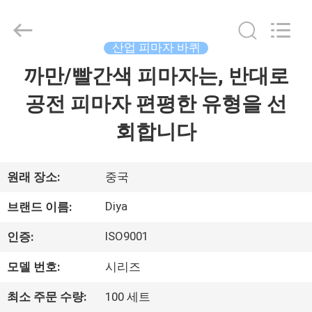
2026
Ningbo
Diya
Industrial
Equipment
산업 피마자 바퀴
Co.,
Ltd..
까만/빨간색 피마자는, 반대로
집
All
Rights
Reserved.
공전 피마자 편평한 유형을 선
제
회합니다
품
원래 장소:
중국
회
Diya
브랜드 이름:
사
ISO9001
인증:
소
모델 번호:
시리즈
개
최소 주문 수량:
100 세트