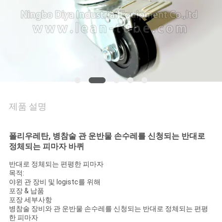
의
하
기
소
식
제품 설명
케
폴리우레탄, 병참술 관 운반물 손수레를 신청되는 반대로
이
정체되는 피마자 바퀴
반대로 정체되는 편평한 피마자
스
목적:
야윈 관 장비 및 logistc를 위해
포장 & 납품
조
포장 세부사항
병참술 장비와 관 운반물 손수레를 신청되는 반대로 정체되는 편평
한 피마자