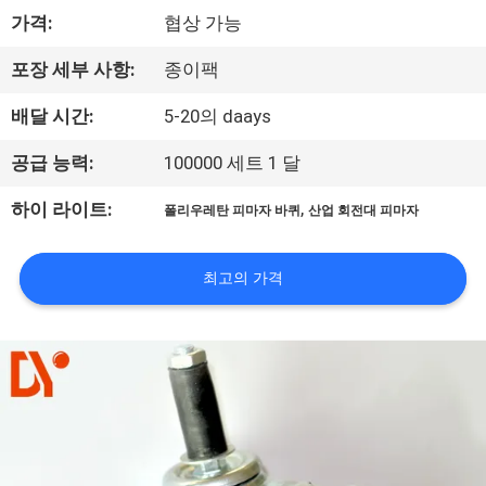
가격:
협상 가능
공
장
포장 세부 사항:
종이팩
견
배달 시간:
5-20의 daays
학
공급 능력:
100000 세트 1 달
,
하이 라이트:
폴리우레탄 피마자 바퀴
산업 회전대 피마자
품
질
최고의 가격
관
리
문