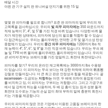
회
배달 시간
야윈 관 기구 설치 판 유니버설 던지기를 위한 15 일
를
요
몇몇
판 피마자를
필요로 합니까? 표준 판 피마자의 밑에 우리의 재
고목록을 검사하십시오. 우리의
빛 의무 피마자에는
350 파운드까지
청
적재 능력이 3", 4", 및 5"를 가진 직경 바퀴 있습니다. 다양한 바퀴 물
자가 제안된 상태에서, 피마자에 당신의 필요를 적합하 할 수 있습니
하
다 접근하십시오. 우리는 폴리우레탄, 연약한 고무 및 열가소성 탄성
중합체가 있습니다. 우리의
중간 의무 피마자에는
1200까지 lbs 적
다
재 능력이 4", 5", 6", 및 8"을 가진 직경 바퀴 있습니다. 우리는 무쇠 페
놀 및 TPR 바퀴 물자에 폴리우레탄, 폴리우레탄이 있습니다. 우리의
판 피마자
전부는 브레이크를 가진 엄밀하고, 회전대 회전대입니다.
사
피마자를 찾기? 우리의 온라인 재고목록에는 3000까지 lbs 수용량
이 있습니다. 이 피마자는 무쇠 보다는
더
강한 하락에 의하여
위조된
이
강철로 만들어집니다. 더 큰 최고 판은 안정성과 힘을 제공합니다. 끝
iscorrosion -
도금되는
저항하는
아연. 두 배에 의하여 용접된 다리
를 비치하고 있, 이 피마자는 구부리는 저항합니다. 그리고 가공구르
트
에서 일 강하게 하는을 사용하여, 두 배 깊 홈이 있는 짐과 성분 돌격
회전대 도수로는 기능의 손실 없이 최대 부하의 밑에 충분히 회전시
맵
키는 가동을 제공합니다.
우리의 피마자의 많은 것은 기업에서 이용된 고품질 브레이크의 한