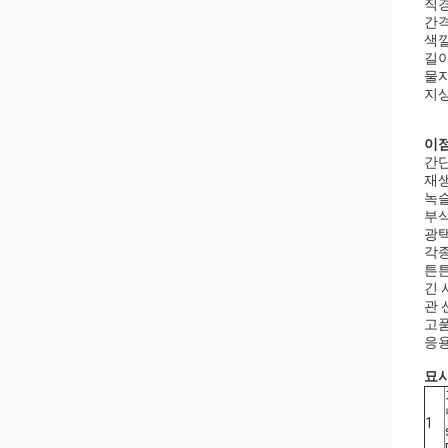
직경
간격
색깔
길이
물자
지상
이
간단
재
녹
부식
광택
각종
튼
긴 
관 
고품
응용
묘사
1