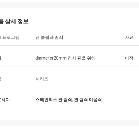
품 상세 정보
Huawei 통신
용 프로그램
관 클립과 죔쇠
자료
니다, 우리는 항상 운반물 손수레 및
를 구매합니다. 이것은 빠르고 온난한
 업체입니다.
기
diameter28mm 경사 관을 위해
이점
풍
시리즈
조하다
스테인리스 관 죔쇠
,
관 죔쇠 이음쇠