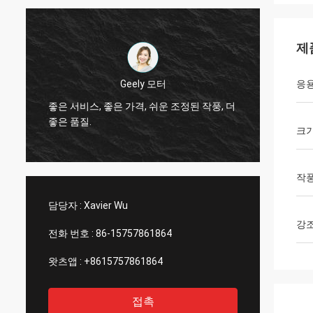
제
Thinh 베트남
응
그렇습
더
안녕, 존슨은, 야윈 관 12000 미터 2808, 상아
작업대
빛 색깔 배열합니다.
서비스
크
작
담당자 :
Xavier Wu
강
전화 번호 :
86-15757861864
왓츠앱 :
+8615757861864
접촉