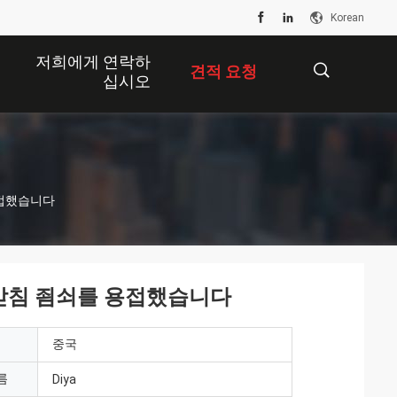
Korean
저희에게 연락하
견적 요청
십시오
描
용접했습니다
述
관받침 죔쇠를 용접했습니다
중국
름
Diya