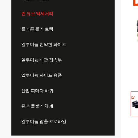
린 튜브 액세서리
플래콘 롤러 트랙
알루미늄 빈약한 파이프
알루미늄 배관 접속부
알루미늄 파이프 용품
산업 피마자 바퀴
관 벽돌쌓기 체계
알루미늄 압출 프로파일