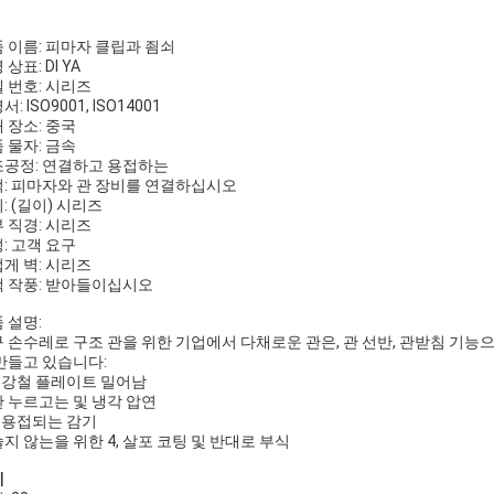
 이름: 피마자 클립과 죔쇠
 상표: DI YA
 번호: 시리즈
: ISO9001, ISO14001
 장소: 중국
 물자: 금속
공정: 연결하고 용접하는
: 피마자와 관 장비를 연결하십시오
: (길이) 시리즈
 직경: 시리즈
: 고객 요구
게 벽: 시리즈
 작풍: 받아들이십시오
 설명:
 손수레로 구조 관을 위한 기업에서 다채로운 관은, 관 선반, 관받침 기능으
만들고 있습니다:
 강철 플레이트 밀어남
 찬 누르고는 및 냉각 압연
 용접되는 감기
지 않는을 위한 4, 살포 코팅 및 반대로 부식
세