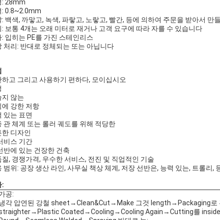
: 28mm
: 0.8~2.0mm
: 백색, 까맣고, 녹색, 파랗고, 노랗고, 빨간, 등에 의하여 주문을 받아서
: 보통 4개는 오래 미터로 재거나 고객 요구에 따라 자를 수 있습니다
: 입히는 PE를 가진 스테인리스
 처리: 반대로 정체되는 또는 아닙니다
점
하고 그리고 사용하기 편하다, 모이십시오
생
슬지 않는
에 강한 저항
 있는 표면
 관 체계 또는 롤러 궤도를 위해 적당한
튼한 디자인
서비스 기간
선반에 있는 건장한 건축
질, 경쟁가격, 우수한 서비스, 전진 및 직업적인 기술
 범위: 공장 생산 라인, 사무실 책상 체계, 저장 선반은, 능력 있는, 트롤리,
:
가공:
냉각 압연된 강철 sheet→Clean&Cut→Make 그것 length→Packaging로
straighter→Plastic Coated→Cooling→Cooling Again→Cutting를 insi