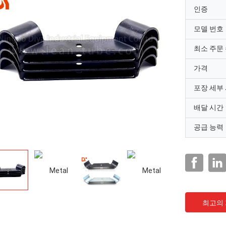
인증
모델 번호
최소 주문
가격
포장 세부
배달 시간
공급 능력
최고의