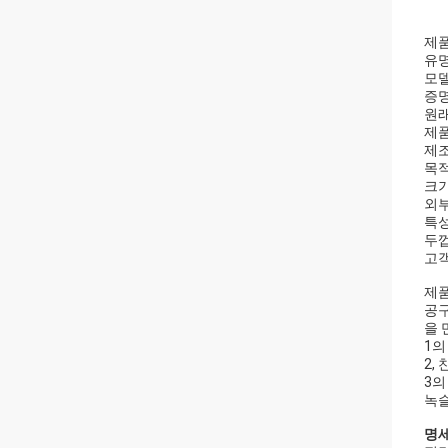
제품
유명
모델
증명서
원래
제품
제조
목적
크기
외부
특성
두껍
고객
제품
공구
을 
1의
2,
3의
녹슬
명