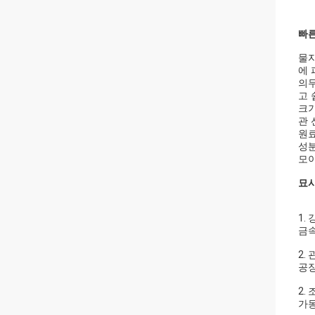
빠른
물자
에 
의무
고 
크기
관 
원료
성분
모이
묘사
1.
금속
2.
공장
2.
가동