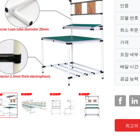
인증
모델 번호
최소 주문
가격
포장 세부
배달 시간
공급 능력
최고의