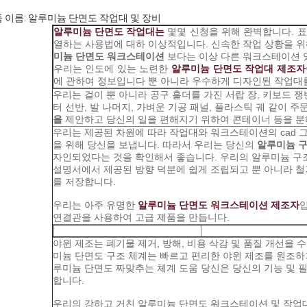
 이름: 알루미늄 단면도 작업대 및 장비
알루미늄 단면도 작업대는
몇몇 신청을 위해 완벽합니다. 
열하는 사용법에 대하 이상적입니다. 신속한 작업 상황을 위
미늄 단면도 워크스테이션
보다는 이상 다른 워크스테이션 
우리는 인도에 있는 노련한
알루미늄 단면도 작업대 제조자
에 관하여 정보입니다 뿐 아니라 우수하게 디자인된 작업대를
우리는 걸이 뿐 아니라 공구 홀더를 가진 서랍 장, 키보드 쟁반
터 선반, 발 나머지, 가벼운 기공 패널, 플라스틱 궤 같이 
을
제안하고 당신의 일을 편해지기 위하여 콘테이너 등을 분
우리는 제공된 차원에 따라 작업대와 워크스테이션의 cad 
을 위해 당신을 보냅니다. 따라서 우리는 당신의
알루미늄 
자인되었다는 것을 확인해서 좋습니다. 우리의 알루미늄 구
설명서에서 제공된 방향 덕분에 쉽게 조립되고 뿐 아니라 철거
를 저장합니다.
우리는 아주 유명한
알루미늄 단면도 워크스테이션 제조자
입
연결관을 사용하여 고급 제품을 만듭니다.
야윈 제조는 폐기물 제거, 방해, 비용 삭감 및 품질 개선을 수
미늄 단면도 구조 체계는 빠르고 편리한 야윈 제조를 원조하
루미늄 단면도 짜맞추는 체계 도움 당신은 당신의 기능 및 
합니다.
우리의 강하고 거친 알루미늄 단면도 워크스테이션 및 작업