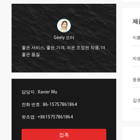
제
Thinh 베트남
이
그렇습
더
안녕, 존슨은, 야윈 관 12000 미터 2808, 상아
작업대
빛 색깔 배열합니다.
서비스
자
응
담당자 :
Xavier Wu
강
전화 번호 :
86-15757861864
왓츠앱 :
+8615757861864
접촉