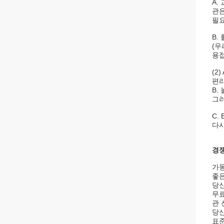
A.
관은
필요
B.
(우
용접
(2
편리
B.
그러
C.
다시
경쟁
가동
좋은
당신
무료
관 
당신
표준