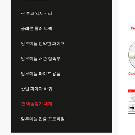
린 튜브 액세서리
플래콘 롤러 트랙
알루미늄 빈약한 파이프
알루미늄 배관 접속부
알루미늄 파이프 용품
산업 피마자 바퀴
관 벽돌쌓기 체계
알루미늄 압출 프로파일