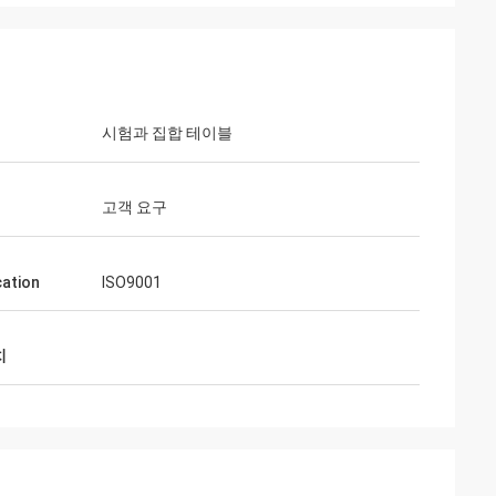
시험과 집합 테이블
고객 요구
cation
ISO9001
치