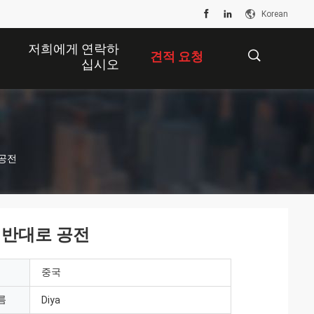
Korean
저희에게 연락하
견적 요청
십시오
描
 공전
述
 반대로 공전
중국
름
Diya