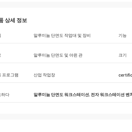
품 상세 정보
Huawei 통신
름
알루미늄 단면도 작업대 및 장비
기능
니다, 우리는 항상 운반물 손수레 및
를 구매합니다. 이것은 빠르고 온난한
 업체입니다.
료
알루미늄 단면도 및 야윈 관
크기
용 프로그램
산업 작업장
certifi
조하다
알루미늄 단면도 워크스테이션
,
전자 워크스테이션 벤