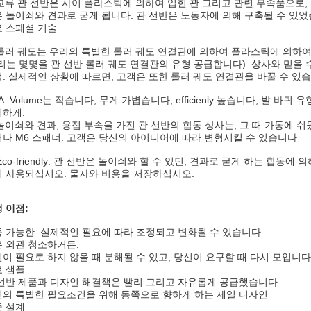
 교류 관 선반은 사이 플라스틱에 의하여 입힌 관 그리고 관련 부속품으로
 놀이쇠와 견과로 굳게 됩니다. 관 선반은 노동자에 의해 구축될 수 있
 스페셜 기술.
 롤러 궤도는 우리의 특별한 롤러 궤도 연결관에 의하여 플라스틱에 의하
리는 몇몇을 관 선반 롤러 궤도 연결관의 유형 공급합니다). 상사와 믿을 
. 실제적인 상황에 따르면, 고객은 또한 롤러 궤도 연결관을 바꿀 수 있습
) A. Volume는 작습니다, 무게 가볍습니다, efficienly 높습니다, 발 바
하게.
 놀이쇠와 견과, 용접 부속을 가진 관 선반의 합동 상사는, 그 때 가동에 쉬
나 M6 스패너. 고객은 당신의 아이디어에 따라 변형시킬 수 있습니다
 Eco-friendly: 관 선반은 놀이쇠와 할 수 있던, 견과로 굳게 하는 합동에
 사용되십시오. 물자와 비용을 저장하십시오.
 이점:
 가능한. 실제적인 필요에 따라 조정되고 변화될 수 있습니다.
 외관 청소하거든.
이 필요로 하지 않을 때 분해될 수 있고, 당신이 요구할 때 다시 모입니다
 샘플
선반 제품과 디자인 해결책은 빨리 그리고 자유롭게 공급했습니다
의 특별한 필요조건을 위해 동쪽으로 향하게 하는 제일 디자인
 설계