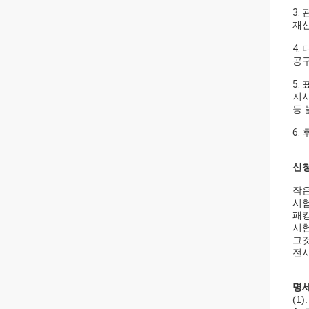
3.
재산
4.
다
공구
5.
지시
등 
6.
신청
작은
시험
패킹
시험
그것
전시
명세
(1