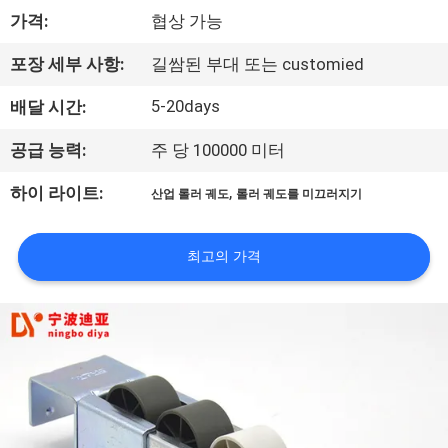
가격:
협상 가능
공
장
포장 세부 사항:
길쌈된 부대 또는 customied
견
5-20days
배달 시간:
학
공급 능력:
주 당 100000 미터
,
하이 라이트:
산업 롤러 궤도
롤러 궤도를 미끄러지기
품
질
최고의 가격
관
리
문