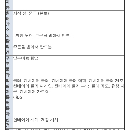
PRIVACY
이
름
POLICY
원
저장 성, 중국 (본토)
래
장
소
색
, 까만 노란, 주문을 받아서 만드는
깔
직
주문을 받아서 만드는
경
구
알루미늄 합금
조
물
자
핵
롤러, 컨베이어 롤러, 컨베이어 롤러 집합, 컨베이어 롤러 제조,
심
컨베이어 롤러 디자인, 컨베이어 롤러 부속. 롤러 궤도, 유창 지
어
구, 컨베이어 가로장.
롤
아BS
러
물
자
신
컨베이어 체계, 저장 체계,
청