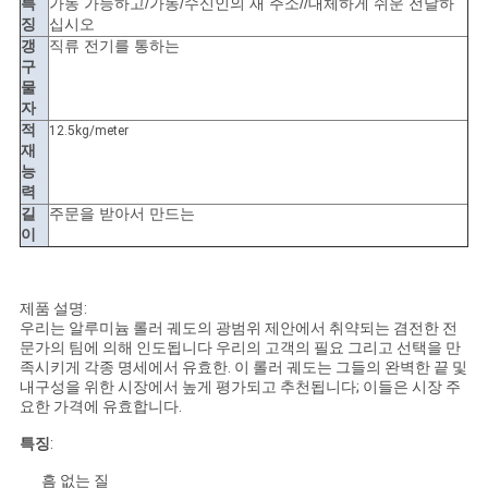
특
가동 가능하고/가동/수신인의 새 주소//대체하게 쉬운 전달하
징
십시오
갱
직류 전기를 통하는
구
물
자
적
12.5kg/meter
재
능
력
길
주문을 받아서 만드는
이
제품 설명:
우리는 알루미늄 롤러 궤도의 광범위 제안에서 취약되는 겸전한 전
문가의 팀에 의해 인도됩니다 우리의 고객의 필요 그리고 선택을 만
족시키게 각종 명세에서 유효한. 이 롤러 궤도는 그들의 완벽한 끝 및
내구성을 위한 시장에서 높게 평가되고 추천됩니다; 이들은 시장 주
요한 가격에 유효합니다.
특징
:
흠 없는 질