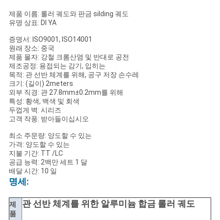
회
제품 이름: 롤러 궤도와 판금 silding 궤도
를
유명 상표: DI YA
요
증명서: ISO9001, ISO14001
원래 장소: 중국
청
제품 물자: 강철 크롬산염 및 반대로 공전
제조공정: 용접되는 감기, 입히는
목적: 관 선반 체계를 위해, 공구 저장 손수레
하
크기: (길이) 2meters
외부 직경: 관 27.8mm±0.2mm를 위해
다
특성: 황색, 백색 및 회색
두껍게 벽: 시리즈
고객 작풍: 받아들이십시오
사
최소 주문량: 양도할 수 있는
가격: 양도할 수 있는
이
지불 기간: TT /LC
공급 능력: 2백만 세트 1 달
트
배달 시간: 10 일
명세:
맵
관 선반 체계를 위한 알루미늄 합금 롤러 궤도
제
품