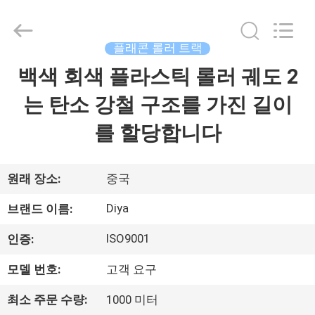
2026
Ningbo
Diya
Industrial
Equipment
플래콘 롤러 트랙
Co.,
Ltd..
백색 회색 플라스틱 롤러 궤도 2
집
All
Rights
Reserved.
는 탄소 강철 구조를 가진 길이
제
를 할당합니다
품
원래 장소:
중국
회
Diya
브랜드 이름:
사
ISO9001
인증:
소
모델 번호:
고객 요구
개
최소 주문 수량:
1000 미터