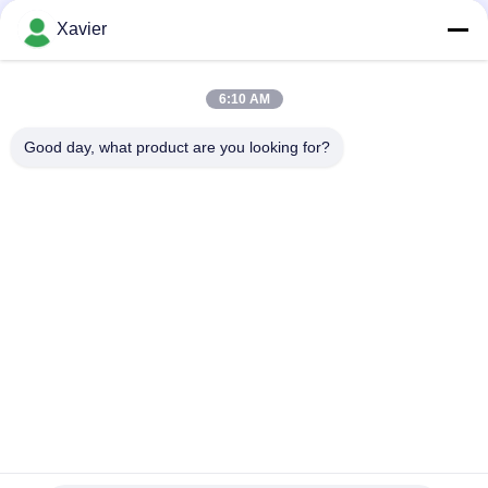
강철 플레이트 밀어남
Xavier
파이프락 구조를 위한 DY-6033 시트 금속 프레임 팔레트 롤러 트
랙
6:10 AM
DY-8533 융합 라인의 정렬 영역을위한 증강 엽 금속 유동 기사판
Good day, what product are you looking for?
모든
야윈 관
야윈 관 연결관
린 튜브 액세서리
플래콘 롤러 트랙
알루미늄 빈약한 파
알루미늄 배관 접속
이프
부
알루미늄 파이프 용
산업 피마자 바퀴
품