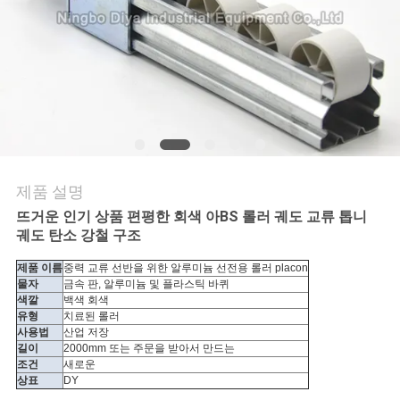
의
하
기
소
식
제품 설명
뜨거운 인기 상품 편평한 회색 아BS 롤러 궤도 교류 톱니
케
궤도 탄소 강철 구조
이
제품 이름
중력 교류 선반을 위한 알루미늄 선전용 롤러 placon
물자
금속 판, 알루미늄 및 플라스틱 바퀴
스
색깔
백색 회색
유형
치료된 롤러
사용법
산업 저장
길이
2000mm 또는 주문을 받아서 만드는
조
조건
새로운
상표
DY