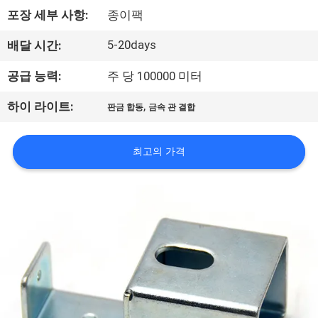
포장 세부 사항:
종이팩
공
장
5-20days
배달 시간:
견
공급 능력:
주 당 100000 미터
학
,
하이 라이트:
판금 합동
금속 관 결합
품
최고의 가격
질
관
리
문