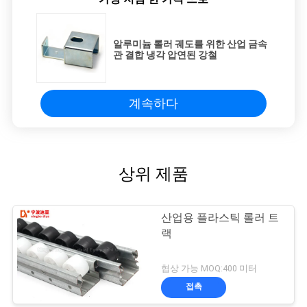
알루미늄 롤러 궤도를 위한 산업 금속
관 결합 냉각 압연된 강철
계속하다
상위 제품
산업용 플라스틱 롤러 트
랙
협상 가능 MOQ:400 미터
접촉