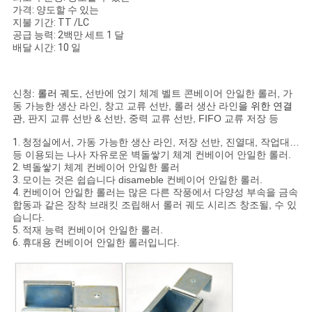
회
가격: 양도할 수 있는
지불 기간: TT /LC
를
공급 능력: 2백만 세트 1 달
배달 시간: 10 일
요
청
신청:
롤러 궤도,
선반에 얹기 체계 벨트 콘베이어 안일한 롤러
,
가
동 가능한 생산 라인, 창고 교류 선반, 롤러 생산 라인
을 위한 연결
하
관
, 판지 교류 선반 & 선반, 중력 교류 선반, FIFO 교류 저장
등
다
1.
청정실에서, 가동 가능한 생산 라인, 저장 선반, 진열대, 작업대…
등 이용되는 나사 자유로운 벽돌쌓기 체계 컨베이어 안일한 롤러.
2.
벽돌쌓기 체계 컨베이어 안일한 롤러
3.
모이는 것은 쉽습니다 disameble 컨베이어 안일한 롤러.
사
4.
컨베이어 안일한 롤러는 많은 다른 작풍에서 다양성 부속을 금속
합동과 같은 장착 브래킷 조립해서 롤러 궤도 시리즈 창조될, 수 있
이
습니다.
5.
적재 능력 컨베이어 안일한 롤러.
트
6.
휴대용 컨베이어 안일한 롤러입니다.
맵