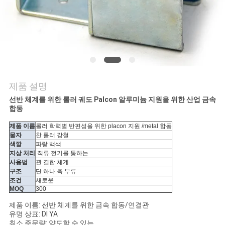
의
하
기
소
제품 설명
식
선반 체계를 위한 롤러 궤도 Palcon 알루미늄 지원을 위한 산업 금속
합동
제품 이름
롤러 학력별 반편성을 위한 placon 지원 /metal 합동
케
물자
찬 롤러 강철
색깔
파랗 백색
이
지상 처리
직류 전기를 통하는
사용법
관 결합 체계
스
구조
단 하나 측 부류
조건
새로운
MOQ
300
조
제품 이름: 선반 체계를 위한 금속 합동/연결관
유명 상표: DI YA
최소 주문량: 양도할 수 있는