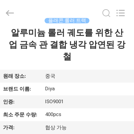
2026
Ningbo
Diya
Industrial
Equipment
플래콘 롤러 트랙
Co.,
Ltd..
알루미늄 롤러 궤도를 위한 산
집
All
Rights
Reserved.
업 금속 관 결합 냉각 압연된 강
제
철
품
원래 장소:
중국
회
Diya
브랜드 이름:
사
ISO9001
인증:
소
400pcs
최소 주문 수량:
개
가격:
협상 가능