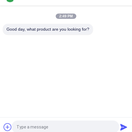
파이프락 구조를 위한 DY-6033 시트 금속 프레임 팔레트 롤러 트
랙
2:49 PM
DY-8533 융합 라인의 정렬 영역을위한 증강 엽 금속 유동 기사판
Good day, what product are you looking for?
모든
야윈 관
야윈 관 연결관
린 튜브 액세서리
플래콘 롤러 트랙
알루미늄 빈약한 파
알루미늄 배관 접속
이프
부
알루미늄 파이프 용
산업 피마자 바퀴
품
견적 요청