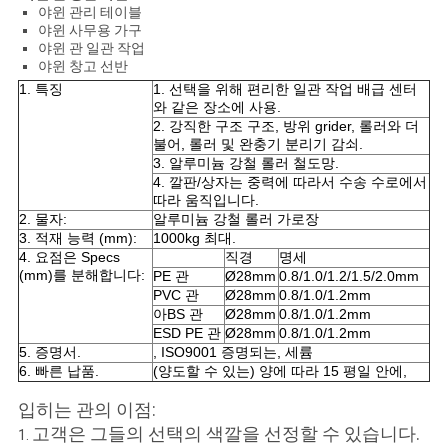
PRIVACY
야윈 관리 테이블
야윈 사무용 가구
POLICY
야윈 관 일관 작업
야윈 창고 선반
1. 특징
1. 선택을 위해 편리한 일관 작업 배급 센터
와 같은 장소에 사용.
2. 강직한 구조 구조, 방위 grider, 롤러와 더
불어, 롤러 및 완충기 분리기 감쇠.
3. 알루미늄 강철 롤러 철도망.
4. 깔판/상자는 중력에 따라서 수송 수로에서
따라 움직입니다.
2. 물자:
알루미늄 강철 롤러 가로장
3. 적재 능력 (mm):
1000kg 최대.
4. 요점은 Specs
직경
명세
(mm)를 분해합니다:
PE 관
Ø28mm
0.8/1.0/1.2/1.5/2.0mm
PVC 관
Ø28mm
0.8/1.0/1.2mm
아BS 관
Ø28mm
0.8/1.0/1.2mm
ESD PE 관
Ø28mm
0.8/1.0/1.2mm
5. 증명서.
, ISO9001 증명되는, 세륨
6. 빠른 납품.
(양도할 수 있는) 양에 따라 15 평일 안에,
입히는 관의 이점:
고객은 그들의 선택의 색깔을 선정할 수 있습니다.
1.