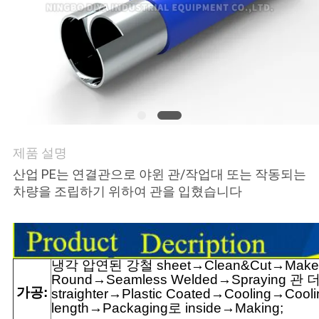
의
하
기
소
식
제품 설명
산업 PE는 연결관으로 야윈 관/작업대 또는 작동되는
케
차량을 조립하기 위하여 관을 입혔습니다
이
스
냉각 압연된 강철 sheet→Clean&Cut→Ma
Round→Seamless Welded→Spraying 관 
조
가공:
straighter→Plastic Coated→Cooling→Cool
length→Packaging로 inside→Making;