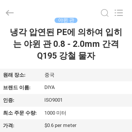
2026
Ningbo
Diya
Industrial
Equipment
야윈 관
Co.,
Ltd..
냉각 압연된 PE에 의하여 입히
집
All
Rights
Reserved.
는 야윈 관 0.8 - 2.0mm 간격
제
Q195 강철 물자
품
원래 장소:
중국
회
DIYA
브랜드 이름:
사
ISO9001
인증:
소
최소 주문 수량:
1000 미터
개
$0.6 per meter
가격: