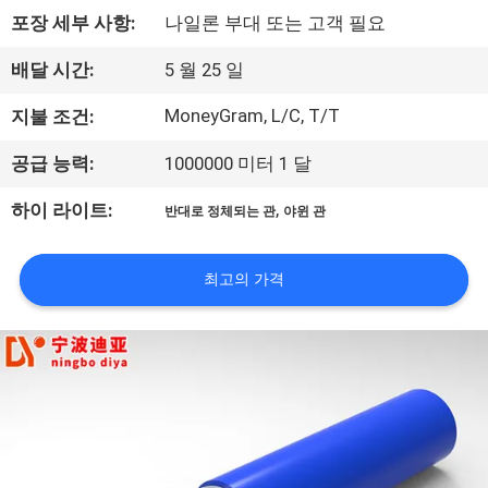
포장 세부 사항:
나일론 부대 또는 고객 필요
공
장
배달 시간:
5 월 25 일
견
MoneyGram, L/C, T/T
지불 조건:
학
공급 능력:
1000000 미터 1 달
,
하이 라이트:
반대로 정체되는 관
야윈 관
품
질
최고의 가격
관
리
문