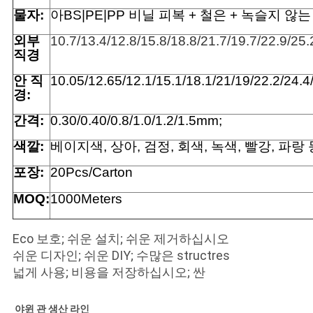
회
물자:
아BS|PE|PP 비닐 피복 + 철은 + 녹슬지 않
를
외부
10.7/13.4/12.8/15.8/18.8/21.7/19.7/22.9/25
요
직경
안 직
10.05/12.65/12.1/15.1/18.1/21/19/22.2/24.
청
경:
하
간격:
0.30/0.40/0.8/1.0/1.2/1.5mm;
다
색깔:
베이지색, 상아, 검정, 회색, 녹색, 빨강, 파랑 
포장:
20Pcs/Carton
사
MOQ:
1000Meters
이
Eco 보호; 쉬운 설치; 쉬운 제거하십시오
트
쉬운 디자인; 쉬운 DIY; 수많은 structres
맵
넓게 사용; 비용을 저장하십시오; 싼
야윈 관 생산 라인