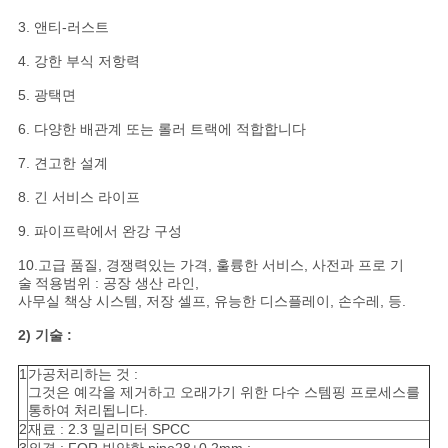
회
3. 앤티-러스트
를
4. 강한 부식 저항력
요
5. 광택면
청
6. 다양한 배관계 또는 롤러 트랙에 적합합니다
하
7. 견고한 설계
다
8. 긴 서비스 라이프
9. 파이프락에서 완강 구성
사
10.고급 품질, 경쟁력있는 가격, 훌륭한 서비스, 사전과 프로 기
술
적용범위 : 공장 생산 라인,
사무실 책상 시스템, 저장 셀프, 유능한 디스플레이, 손수레, 등.
이
2) 기술 :
트
1
가공처리하는 것 :
맵
그것은 예각을 제거하고 오래가기 위한 다수 스템핑 프로세스를
통하여 처리됩니다.
2
재료 : 2.3 밀리미터 SPCC