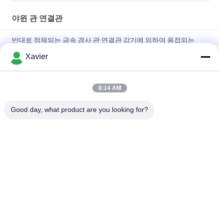
야윈 관 연결관
반대로 정체되는 금속 경사 관 연결관 감기에 의하여 용접되는
ISO9001 증명서
Xavier
사무실 책상 체계를 위한 간격 2.3mm 금속 관 결합/관 선반 합동
8:14 AM
반대로 공전 경사 관 연결관 감기는 벽이 두껍게를 위해 선을 조립
하는 2.0mm를 용접했습니다
Good day, what product are you looking for?
모든
야윈 관
야윈 관 연결관
린 튜브 액세서리
플래콘 롤러 트랙
알루미늄 빈약한 파
알루미늄 배관 접속