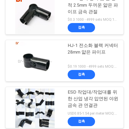
적 2.5mm 두꺼운 얇은 파
이프 금속 관절
$0.3 1000 - 4999 sets MOQ:1000
접촉
HJ-1 전소화 블랙 커넥터
28mm 얇은 파이프
$0.19 1000 - 4999 sets MOQ:1000
접촉
ESD 작업대/작업대를 위
한 산업 냉각 압연된 야윈
금속 관 연결관
USD0.85-1.54 per meter MOQ:600 미터
접촉