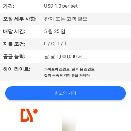
USD 1.0 per set
가격:
공
장
포장 세부 사항:
판지 또는 고객 필요
견
배달 시간:
5 월 25 일
학
L / C, T / T
지불 조건:
공급 능력:
달 당 1,000,000 세트
품
,
,
하이 라이트:
파이프락 조인트
관 이음 조인트
질
철의 금속 빈약한 튜브 커넥터
관
최고의 가격
리
문