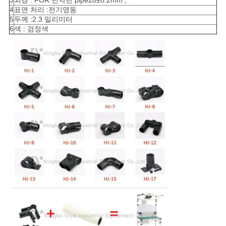
3
외경 : FOR 빈약한 pipe28±0.2mm ;
PRIVACY
4
표면 처리 :전기영동
POLICY
5
두께 :2.3 밀리미터
6
색 : 검정색