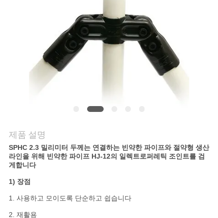
의
하
기
소
식
케
제품 설명
이
SPHC 2.3 밀리미터 두께는 연결하는 빈약한 파이프와 절약형 생산
라인을 위해 빈약한 파이프 HJ-12의 일렉트로퍼레틱 조인트를 검
스
게합니다
1)
장점
조
1. 사용하고 모이도록 단순하고 쉽습니다
2. 재활용