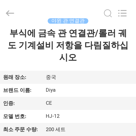
2026
Ningbo
Diya
Industrial
Equipment
야윈 관 연결관
Co.,
Ltd..
부식에 금속 관 연결관/롤러 궤
집
All
Rights
Reserved.
도 기계설비 저항을 다림질하십
제
시오
품
원래 장소:
중국
회
Diya
브랜드 이름:
사
CE
인증:
소
HJ-12
모델 번호:
개
최소 주문 수량:
200 세트