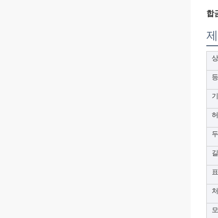
합금
제
상
표
처
모