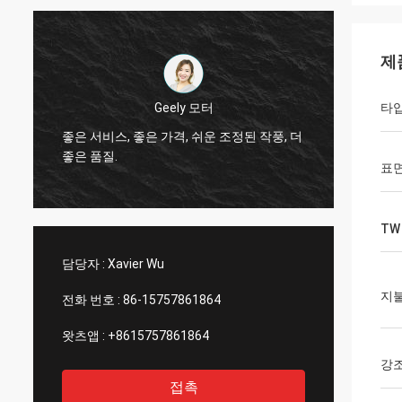
제
Thinh 베트남
타
그렇습
더
안녕, 존슨은, 야윈 관 12000 미터 2808, 상아
작업대
빛 색깔 배열합니다.
서비스
표면
TW
담당자 :
Xavier Wu
지
전화 번호 :
86-15757861864
왓츠앱 :
+8615757861864
강
접촉