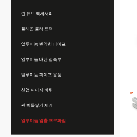
린 튜브 액세서리
플래콘 롤러 트랙
알루미늄 빈약한 파이프
알루미늄 배관 접속부
알루미늄 파이프 용품
산업 피마자 바퀴
관 벽돌쌓기 체계
알루미늄 압출 프로파일