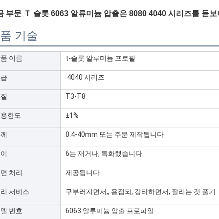
 부문 Ｔ 슬롯 6063 알류미늄 압출은 8080 4040 시리즈를 돋
품 기술
품 이름
t-슬롯 알루미늄 프로필
등급
4040 시리즈
기질
T3-T8
허용한도
±1%
두께
0.4-40mm 또는 주문 제작됩니다
길이
6는 재거나, 특화했습니다
면 처리
제공됩니다
리 서비스
구부러지면서,, 용접되, 강타하면서, 잘리는 것 풀기
델 번호
6063 알루미늄 압출 프로파일