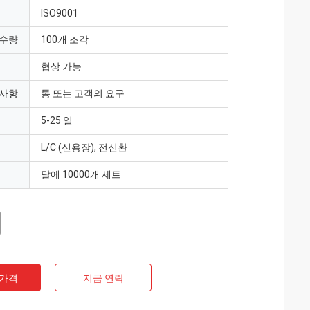
ISO9001
 수량
100개 조각
협상 가능
 사항
통 또는 고객의 요구
5-25 일
L/C (신용장), 전신환
달에 10000개 세트
 가격
지금 연락