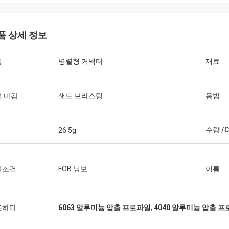
품 상세 정보
Huawei 통신
입
병렬형 커넥터
재료
니다, 우리는 항상 운반물 손수레 및
를 구매합니다. 이것은 빠르고 온난한
 업체입니다.
 마감
샌드 브라스팅
용법
수량 /
26.5g
불조건
FOB 닝보
이름
조하다
6063 알루미늄 압출 프로파일
,
4040 알루미늄 압출 