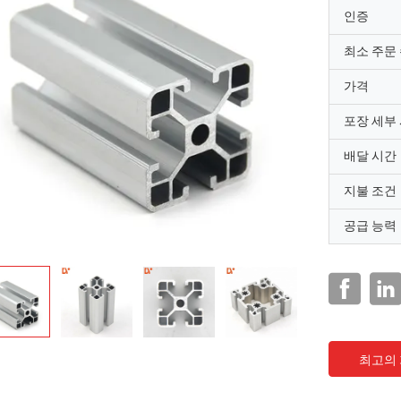
인증
최소 주문
가격
포장 세부
배달 시간
지불 조건
공급 능력
최고의