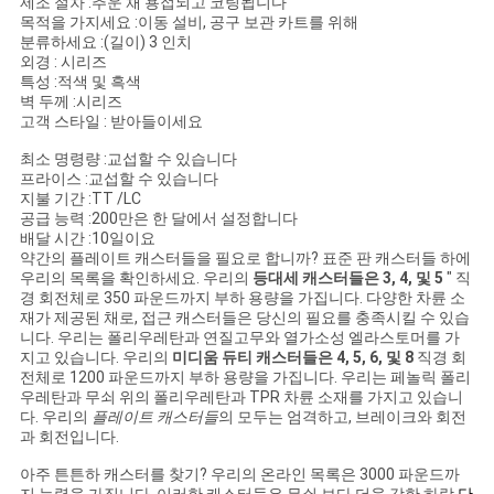
회
제조 절차 :추운 채 용접되고 코팅됩니다
목적을 가지세요 :이동 설비, 공구 보관 카트를 위해
를
분류하세요 :(길이) 3 인치
외경 : 시리즈
특성 :적색 및 흑색
요
벽 두께 :시리즈
고객 스타일 : 받아들이세요
청
최소 명령량 :교섭할 수 있습니다
하
프라이스 :교섭할 수 있습니다
지불 기간 :TT /LC
다
공급 능력 :200만은 한 달에서 설정합니다
배달 시간 :10일이요
약간의
플레이트 캐스터들
을 필요로 합니까? 표준 판 캐스터들 하에
우리의 목록을 확인하세요. 우리의
등대세 캐스터들은 3, 4, 및 5
" 직
사
경 회전체로 350 파운드까지 부하 용량을 가집니다. 다양한 차륜 소
재가 제공된 채로, 접근 캐스터들은 당신의 필요를 충족시킬 수 있습
이
니다. 우리는 폴리우레탄과 연질고무와 열가소성 엘라스토머를 가
지고 있습니다. 우리의
미디움 듀티 캐스터들은 4, 5, 6, 및 8
직경 회
전체로 1200 파운드까지 부하 용량을 가집니다. 우리는 페놀릭 폴리
트
우레탄과 무쇠 위의 폴리우레탄과 TPR 차륜 소재를 가지고 있습니
다. 우리의
플레이트 캐스터들
의 모두는 엄격하고, 브레이크와 회전
맵
과 회전입니다.
아주 튼튼하 캐스터를 찾기? 우리의 온라인 목록은 3000 파운드까