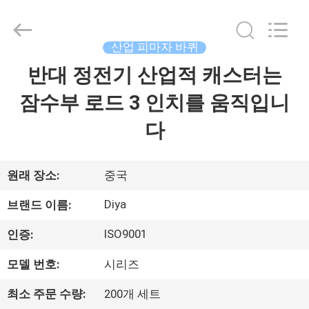
2026
Ningbo
Diya
Industrial
Equipment
산업 피마자 바퀴
Co.,
Ltd..
반대 정전기 산업적 캐스터는
집
All
Rights
Reserved.
잠수부 로드 3 인치를 움직입니
제
다
품
원래 장소:
중국
회
Diya
브랜드 이름:
사
ISO9001
인증:
소
모델 번호:
시리즈
개
최소 주문 수량:
200개 세트