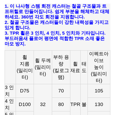
1. 이 나사형 스템 회전 캐스터는 철골 구조물과 트
프위힐로 만들어집니다. 쉽게 부분을 해체하고 대체
하세요. 360번 각도 회전을 지원합니다.
2. 철골 구조물은 캐스터들이 강한 내력성을 가지고
있게 합니다.
3. TPR 휠은 3 인치, 4 인치, 5 인치와 기타입니다.
부드러움새 플로어 평면에 적합한 TPR 소재 좋은
마모 방지.
이펙트아
휠
부하 용
휠 두께
이브
지름
량
휠
태
(밀리미
높이
(밀리미
(킬로그
재료
도
터)
(밀리미
터)
램)
터)
3 인
D75
70
105
치
4 인
D100
32
80
TPR
볼
130
치
5 인