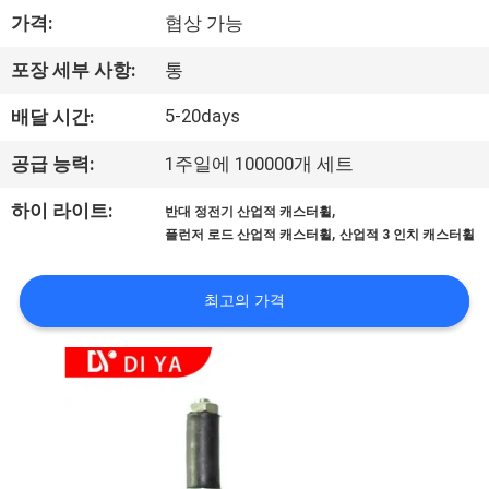
가격:
협상 가능
공
장
포장 세부 사항:
통
견
5-20days
배달 시간:
학
공급 능력:
1주일에 100000개 세트
,
하이 라이트:
반대 정전기 산업적 캐스터휠
품
,
플런저 로드 산업적 캐스터휠
산업적 3 인치 캐스터휠
질
최고의 가격
관
리
문