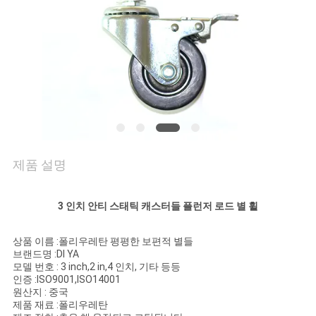
의
하
기
소
식
제품 설명
케
3 인치 안티 스태틱 캐스터들 플런저 로드 별 휠
이
스
상품 이름 :폴리우레탄 평평한 보편적 별들
브랜드명 :DI YA
모델 번호 : 3 inch,2 in,4 인치, 기타 등등
인증 :ISO9001,ISO14001
조
원산지 : 중국
제품 재료 :폴리우레탄