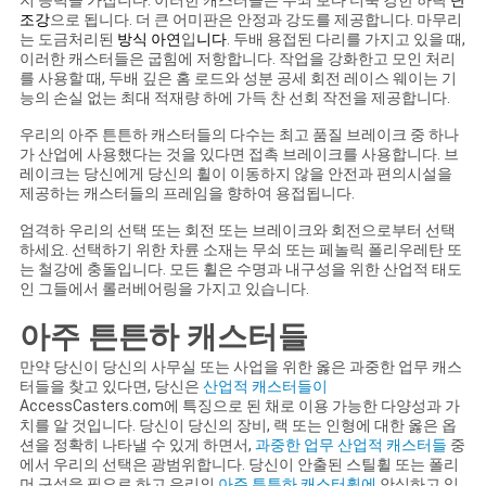
지 능력을 가집니다. 이러한 캐스터들은 무쇠 보다 더욱 강한 하락
단
PRIVACY
조강
으로 됩니다. 더 큰 어미판은 안정과 강도를 제공합니다. 마무리
는 도금처리된
방식 아연
입
니다
. 두배 용접된 다리를 가지고 있을 때,
POLICY
이러한 캐스터들은 굽힘에 저항합니다. 작업을 강화한고 모인 처리
를 사용할 때, 두배 깊은 홈 로드와 성분 공세 회전 레이스 웨이는 기
능의 손실 없는 최대 적재량 하에 가득 찬 선회 작전을 제공합니다.
우리의 아주 튼튼하 캐스터들의 다수는 최고 품질 브레이크 중 하나
가 산업에 사용했다는 것을 있다면 접촉 브레이크를 사용합니다. 브
레이크는 당신에게 당신의 휠이 이동하지 않을 안전과 편의시설을
제공하는 캐스터들의 프레임을 향하여 용접됩니다.
엄격하 우리의 선택 또는 회전 또는 브레이크와 회전으로부터 선택
하세요. 선택하기 위한 차륜 소재는 무쇠 또는 페놀릭 폴리우레탄 또
는 철강에 충돌입니다. 모든 휠은 수명과 내구성을 위한 산업적 태도
인 그들에서 롤러베어링을 가지고 있습니다.
아주 튼튼하 캐스터들
만약 당신이 당신의 사무실 또는 사업을 위한 옳은 과중한 업무 캐스
터들을 찾고 있다면, 당신은
산업적 캐스터들이
AccessCasters.com에 특징으로 된 채로 이용 가능한 다양성과 가
치를 알 것입니다. 당신이 당신의 장비, 랙 또는 인형에 대한 옳은 옵
션을 정확히 나타낼 수 있게 하면서,
과중한 업무 산업적 캐스터들
중
에서 우리의 선택은 광범위합니다. 당신이 안출된 스틸휠 또는 폴리
머 구성을 필요로 하고 우리의
아주 튼튼하 캐스터휠에
안심하고 있