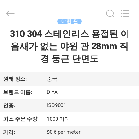
2026
Ningbo
Diya
Industrial
Equipment
야윈 관
Co.,
Ltd..
310 304 스테인리스 용접된 이
집
All
Rights
Reserved.
음새가 없는 야윈 관 28mm 직
제
경 둥근 단면도
품
원래 장소:
중국
회
DIYA
브랜드 이름:
사
ISO9001
인증:
소
최소 주문 수량:
1000 미터
개
$0.6 per meter
가격: