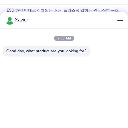
ESD 까만 반대로 정체되는 배관, 플라스틱 입히는 관 강직한 구조
구조
Xavier
가동 가능한 구조를 위한 플라스틱 입히는 ESD 관 녹 증거 28mm
직경
2:03 AM
랙 시스템을 위한 바인더 Od28mm 빈약한 Pe 피복 강관
Good day, what product are you looking for?
모든
야윈 관
야윈 관 연결관
린 튜브 액세서리
플래콘 롤러 트랙
알루미늄 빈약한 파
알루미늄 배관 접속
이프
부