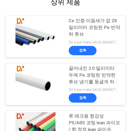
상위 제품
Ce 인증 이음새가 없 28
밀리미터 코팅된 Pe 빈약
하 튜브
$0.6 per meter MOQ:500METERS
접촉
끌어내진 2.0 밀리미터
두께 Pe 코팅된 빈약한
튜브 냉기를 둥글게 하세
요
$0.6 per meter MOQ:500METERS
접촉
류 래크용 항강성
PE/ABS 코팅 lean 파이프
/ 항 정적 lean 파이프