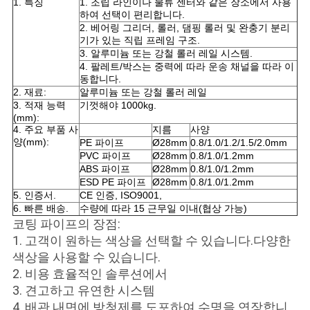
1. 특징
1. 조립 라인이나 물류 센터와 같은 장소에서 사용
PRIVACY
하여 선택이 편리합니다.
POLICY
2. 베어링 그리더, 롤러, 댐핑 롤러 및 완충기 분리
기가 있는 직립 프레임 구조.
3. 알루미늄 또는 강철 롤러 레일 시스템.
4. 팔레트/박스는 중력에 따라 운송 채널을 따라 이
동합니다.
2. 재료:
알루미늄 또는 강철 롤러 레일
3. 적재 능력
기껏해야 1000kg.
(mm):
4. 주요 부품 사
지름
사양
양(mm):
PE 파이프
Ø28mm
0.8/1.0/1.2/1.5/2.0mm
PVC 파이프
Ø28mm
0.8/1.0/1.2mm
ABS 파이프
Ø28mm
0.8/1.0/1.2mm
ESD PE 파이프
Ø28mm
0.8/1.0/1.2mm
5. 인증서.
CE 인증, ISO9001,
6. 빠른 배송.
수량에 따라 15 근무일 이내(협상 가능)
코팅 파이프의 장점:
1. 고객이 원하는 색상을 선택할 수 있습니다.다양한
색상을 사용할 수 있습니다.
2. 비용 효율적인 솔루션에서
3. 견고하고 유연한 시스템
4. 배관 내면에 방청제를 도포하여 수명을 연장합니