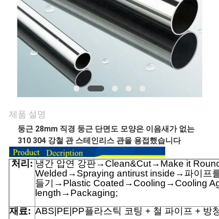
의
하
기
소
식
제품 설명
케
둥근 28mm 직경 둥근 단면도 모양은 이음새가 없는
310 304 강철 관 스테인리스 관을 용접했습니다
이
처리:
냉간 압연 강판→Clean&Cut→Make it Roun
스
Welded→Spraying antirust inside→파
들기→Plastic Coated→Cooling→Cooling Aga
length→Packaging;
조
재료:
ABS|PE|
PP
플라스틱 코팅 + 철 파이프 + 방청