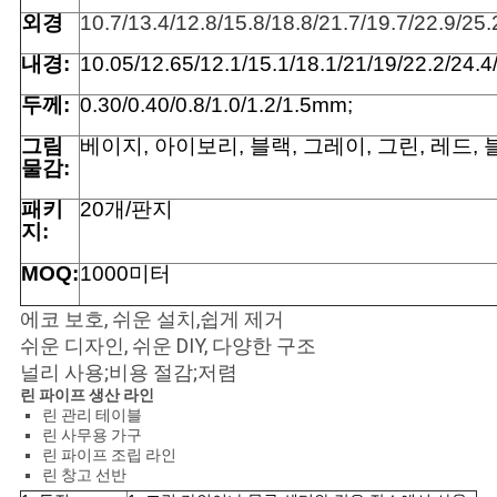
회
외경
10.7/13.4/12.8/15.8/18.8/21.7/19.7/22.9/25
를
내경:
1
0.05/12.65/12.1/15.1/18.1/21/19/22.2/24.4
요
두께:
0.30
/0.40
/0.8/1.0
/1.2
/1.5
mm
;
청
그림
베이지, 아이보리, 블랙, 그레이, 그린, 레드, 
물감:
하
패키
20개/판지
다
지:
MOQ:
1000미터
사
에코 보호, 쉬운 설치,쉽게 제거
이
쉬운 디자인, 쉬운 DIY, 다양한 구조
널리 사용;비용 절감;저렴
트
린 파이프 생산 라인
린 관리 테이블
맵
린 사무용 가구
린 파이프 조립 라인
린 창고 선반