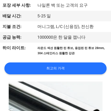
포장 세부 사항:
나일론 백 또는 고객의 요구
공
장
배달 시간:
5-25 일
견
지불 조건:
머니그램, L/C (신용장), 전신환
학
공급 능력:
1000000은 한 달을 잽니다
,
,
하이 라이트:
라운드 섹션 원활한 린 튜브
용접된 린 튜브 28mm
품
304 스테인리스 원활한 강관
질
최고의 가격
관
리
문