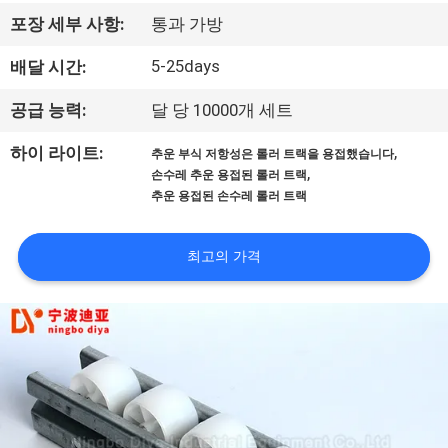
공
포장 세부 사항:
통과 가방
장
5-25days
배달 시간:
견
공급 능력:
달 당 10000개 세트
학
,
하이 라이트:
추운 부식 저항성은 롤러 트랙을 용접했습니다
,
손수레 추운 용접된 롤러 트랙
추운 용접된 손수레 롤러 트랙
품
질
최고의 가격
관
리
문