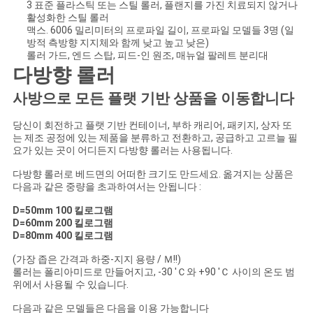
PRIVACY
3 표준 플라스틱 또는 스틸 롤러, 플랜지를 가진 치료되지 않거나
활성화한 스틸 롤러
POLICY
맥스. 6006 밀리미터의 프로파일 길이, 프로파일 모델들 3명 (일
방적 측방향 지지체와 함께 낮고 높고 낮은)
롤러 가드, 엔드 스탑, 피드-인 원조, 매뉴얼 팔레트 분리대
다방향 롤러
사방으로 모든 플랫 기반 상품을 이동합니다
당신이 회전하고 플랫 기반 컨테이너, 부하 캐리어, 패키지, 상자 또
는 제조 공정에 있는 제품을 분류하고 전환하고, 공급하고 고르늘 필
요가 있는 곳이 어디든지 다방향 롤러는 사용됩니다.
다방향 롤러로 베드면의 어떠한 크기도 만드세요. 옮겨지는 상품은
다음과 같은 중량을 초과하여서는 안됩니다 :
D=50mm 100 킬로그램
D=60mm 200 킬로그램
D=80mm 400 킬로그램
(가장 좁은 간격과 하중-지지 용량 / Ｍ!!)
롤러는 폴리아미드로 만들어지고, -30 'Ｃ와 +90 'Ｃ 사이의 온도 범
위에서 사용될 수 있습니다.
다음과 같은 모델들은 다음을 이용 가능합니다