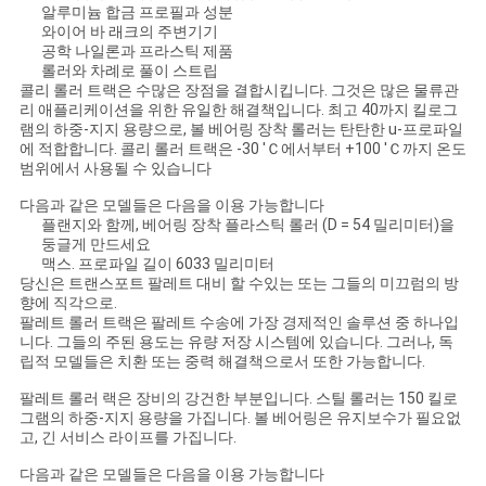
회
알루미늄 합금 프로필과 성분
와이어 바 래크의 주변기기
를
공학 나일론과 프라스틱 제품
롤러와 차례로 풀이 스트립
요
콜리 롤러 트랙은 수많은 장점을 결합시킵니다. 그것은 많은 물류관
리 애플리케이션을 위한 유일한 해결책입니다. 최고 40까지 킬로그
청
램의 하중-지지 용량으로, 볼 베어링 장착 롤러는 탄탄한 u-프로파일
에 적합합니다. 콜리 롤러 트랙은 -30 'Ｃ에서부터 +100 'Ｃ까지 온도
하
범위에서 사용될 수 있습니다
다음과 같은 모델들은 다음을 이용 가능합니다
다
플랜지와 함께, 베어링 장착 플라스틱 롤러 (D = 54 밀리미터)을
둥글게 만드세요
맥스. 프로파일 길이 6033 밀리미터
당신은 트랜스포트 팔레트 대비 할 수있는 또는 그들의 미끄럼의 방
사
향에 직각으로.
팔레트 롤러 트랙은 팔레트 수송에 가장 경제적인 솔루션 중 하나입
이
니다. 그들의 주된 용도는 유량 저장 시스템에 있습니다. 그러나, 독
립적 모델들은 치환 또는 중력 해결책으로서 또한 가능합니다.
트
팔레트 롤러 랙은 장비의 강건한 부분입니다. 스틸 롤러는 150 킬로
맵
그램의 하중-지지 용량을 가집니다. 볼 베어링은 유지보수가 필요없
고, 긴 서비스 라이프를 가집니다.
다음과 같은 모델들은 다음을 이용 가능합니다