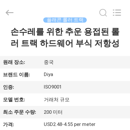
2026
Ningbo
Diya
Industrial
Equipment
플래콘 롤러 트랙
Co.,
Ltd..
손수레를 위한 추운 용접된 롤
집
All
Rights
Reserved.
러 트랙 하드웨어 부식 저항성
제
품
원래 장소:
중국
Diya
브랜드 이름:
회
ISO9001
인증:
사
모델 번호:
거래처 규모
소
최소 주문 수량:
200 미터
개
USD2.48-4.55 per meter
가격: