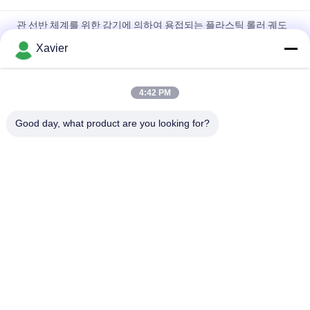
관 선반 체계를 위한 감기에 의하여 용접되는 플라스틱 롤러 궤도
강철 플레이트 밀어남
Xavier
파이프락 구조를 위한 DY-6033 시트 금속 프레임 팔레트 롤러 트
랙
4:42 PM
DY-8533 융합 라인의 정렬 영역을위한 증강 엽 금속 유동 기사판
Good day, what product are you looking for?
모든
야윈 관
야윈 관 연결관
린 튜브 액세서리
플래콘 롤러 트랙
알루미늄 빈약한 파
알루미늄 배관 접속
이프
부