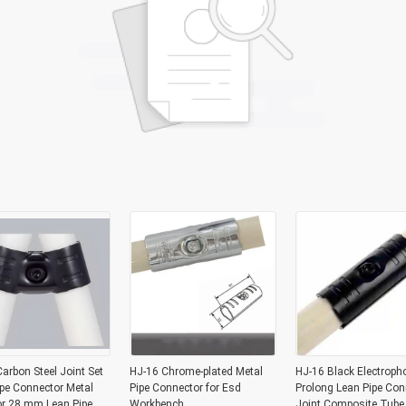
arbon Steel Joint Set
HJ-16 Chrome-plated Metal
HJ-16 Black Electroph
pe Connector Metal
Pipe Connector for Esd
Prolong Lean Pipe Con
or 28 mm Lean Pipe
Workbench
Joint Composite Tube