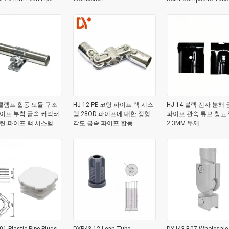
System
3 클램프 합동 모듈 구조
HJ-12 PE 코팅 파이프 랙 시스
HJ-14 블랙 전자 분해 
이프 부착 금속 커넥터
템 28OD 파이프에 대한 정형
파이프 관속 튜브 창고
 린 파이프 랙 시스템
각도 금속 파이프 합동
2.3MM 두께