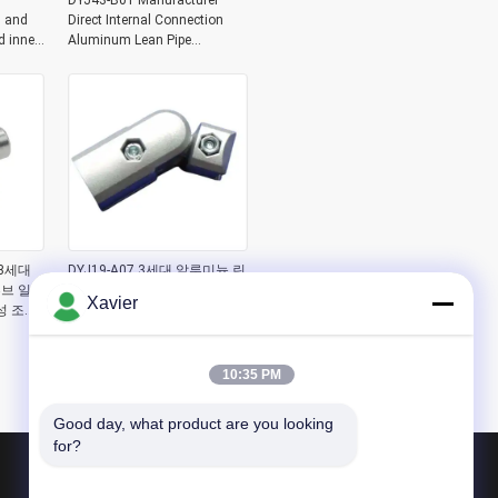
DYJ43-B01 Manufacturer
 and
Direct Internal Connection
d inner
Aluminum Lean Pipe
sion
Workbench Aluminum Pipe
Joint
 3세대
DYJ19-A07 3세대 알루미늄 린
튜브 일체
파이프 조립 라인 액세서리 창
Xavier
성 조인
고 알루미늄 튜브 커넥터 180
도 조인트 외부 타입
10:35 PM
Good day, what product are you looking 
for?
제품 소개