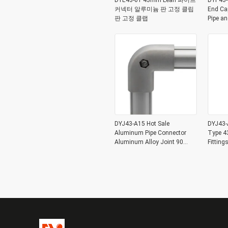
DYE43-01 43mm Lean 파이프
DYP43-0
커넥터 알루미늄 판 고정 클립
End Ca
판 고정 클랩
Pipe a
DYJ43-A15 Hot Sale
DYJ43-A
Aluminum Pipe Connector
Type 4
Aluminum Alloy Joint 90
Fittin
Degree for OD 43mm
Lean Pi
Aluminum Pipe