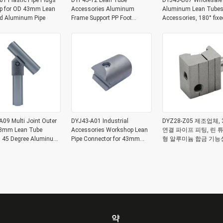
1 Plastic Pipe Plugs
DYP43-12 Lean Tube
DYJ43-B07 Wholesale
p for OD 43mm Lean
Accessories Aluminum
Aluminum Lean Tubes
nd Aluminum Pipe
Frame Support PP Foot
Accessories, 180° fixe
Connector for Workbench
joint Aluminum Expan
Joints
09 Multi Joint Outer
DYJ43-A01 Industrial
DYZ28-Z05 제조업체,
3mm Lean Tube
Accessories Workshop Lean
연결 파이프 피팅, 린 
gs 45 Degree Aluminum
Pipe Connector for 43mm
형 알루미늄 합금 기능
pe Corner Joint
Lean Tube Aluminum Tube
트
Joint Connection
약