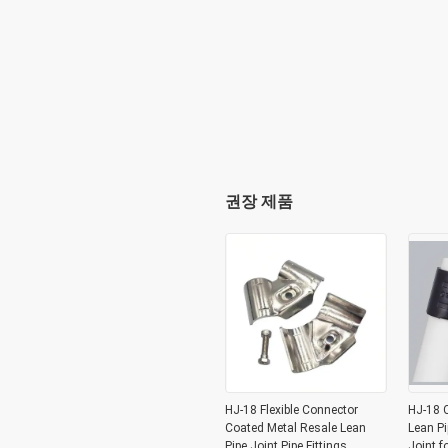
권장 제품
HJ-18 Flexible Connector
HJ-18 C
Coated Metal Resale Lean
Lean Pi
Pipe Joint Pipe Fittings
Joint f