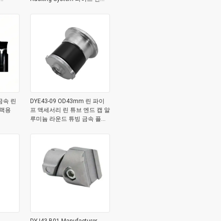
피팅
금속 린
DYE43-09 OD43mm 린 파이
 랙용
프 액세서리 린 튜브 엔드 캡 알
루미늄 라운드 튜빙 금속 플러
그