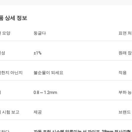
품 상세 정보
Huawei
 모양
둥글다
표면 
Thinh 베트남
그렇습니다, 우리는 항상 
슨은, 야윈 관 12000 미터 2808, 상아
작업대를 구매합니다. 이
 배열합니다.
인성
원래 
±1%
서비스 업체입니다.
금한지 아닌지
불순물이 되세요
적용
께
부하 
0.8 ~ 1.2mm
 시험 보고
제공
브랜드
조하다
자동 조립 시스템 알루미늄 선 파이프
,
28mm 정사각형