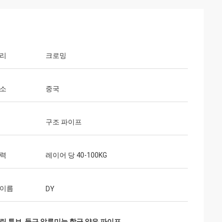
 통신
처리
크로밍
운반물 손수레 및
것은 빠르고 온난한
장소
중국
구조 파이프
능력
레이어 당 40-100KG
 이름
DY
 린 튜브
,
둥근 알루미늄 합금 얇은 파이프