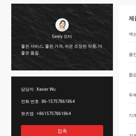
제
섹션
Geely 모터
좋은 서비스, 좋은 가격, 쉬운 조정된 작풍, 더
안녕, 존
한
좋은 품질.
빛 색깔
용
합
담당자 :
Xavier Wu
두
전화 번호 :
86-15757861864
왓츠앱 :
+8615757861864
기계
접촉
강