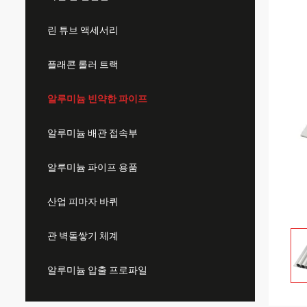
린 튜브 액세서리
플래콘 롤러 트랙
알루미늄 빈약한 파이프
알루미늄 배관 접속부
알루미늄 파이프 용품
산업 피마자 바퀴
관 벽돌쌓기 체계
알루미늄 압출 프로파일