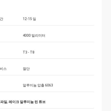
시간
12-15 일
 통신
운반물 손수레 및
4000 밀리미터
것은 빠르고 온난한
T3 - T8
서비스
절단
알루미늄 압출 6063
로파일
,
레이크 알루미늄 린 튜브