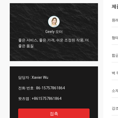
제
원래
Geely 모터
형
좋은 서비스, 좋은 가격, 쉬운 조정된 작풍, 더
안녕, 존
한
좋은 품질.
빛 색깔
합
벽 
담당자 :
Xavier Wu
전화 번호 :
86-15757861864
소
왓츠앱 :
+8615757861864
강
접촉