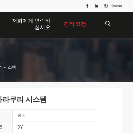
Korean
저희에게 연락하
견적 요청
십시오
描
리 시스템
述
 카라쿠리 시스템
중국
름
DY