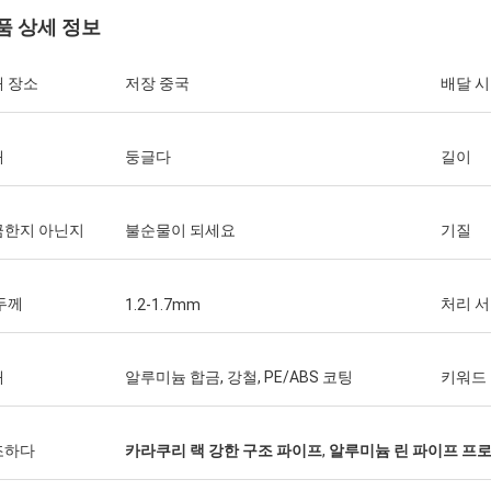
품 상세 정보
 장소
저장 중국
배달 
Huawei
Thinh 베트남
그렇습니다, 우리는 항상 
태
둥글다
길이
슨은, 야윈 관 12000 미터 2808, 상아
작업대를 구매합니다. 이
 배열합니다.
서비스 업체입니다.
금한지 아닌지
불순물이 되세요
기질
두께
처리 
1.2-1.7mm
재
알루미늄 합금, 강철, PE/ABS 코팅
키워드
조하다
카라쿠리 랙 강한 구조 파이프
,
알루미늄 린 파이프 프