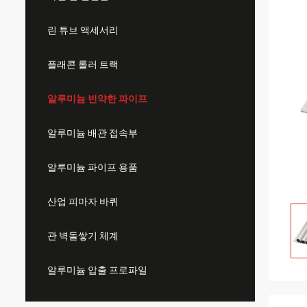
린 튜브 액세서리
플래콘 롤러 트랙
알루미늄 빈약한 파이프
알루미늄 배관 접속부
알루미늄 파이프 용품
산업 피마자 바퀴
관 벽돌쌓기 체계
알루미늄 압출 프로파일