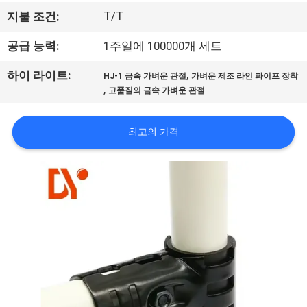
공
T/T
지불 조건:
장
공급 능력:
1주일에 100000개 세트
견
,
하이 라이트:
HJ-1 금속 가벼운 관절
가벼운 제조 라인 파이프 장착
,
고품질의 금속 가벼운 관절
학
최고의 가격
품
질
관
리
문