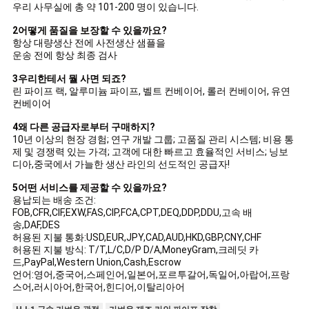
우리 사무실에 총 약 101-200 명이 있습니다.
2어떻게 품질을 보장할 수 있을까요?
항상 대량생산 전에 사전생산 샘플을
운송 전에 항상 최종 검사
3우리한테서 뭘 사면 되죠?
린 파이프 랙, 알루미늄 파이프, 벨트 컨베이어, 롤러 컨베이어, 유연
컨베이어
4왜 다른 공급자로부터 구매하지?
10년 이상의 현장 경험; 연구 개발 그룹; 고품질 관리 시스템; 비용 통
제 및 경쟁력 있는 가격; 고객에 대한 빠르고 효율적인 서비스; 닝보
디아,중국에서 가늘한 생산 라인의 선도적인 공급자!
5어떤 서비스를 제공할 수 있을까요?
용납되는 배송 조건:
FOB,CFR,CIF,EXW,FAS,CIP,FCA,CPT,DEQ,DDP,DDU,고속 배
송,DAF,DES
허용된 지불 통화:USD,EUR,JPY,CAD,AUD,HKD,GBP,CNY,CHF
허용된 지불 방식: T/T,L/C,D/P D/A,MoneyGram,크레딧 카
드,PayPal,Western Union,Cash,Escrow
언어:영어,중국어,스페인어,일본어,포르투갈어,독일어,아랍어,프랑
스어,러시아어,한국어,힌디어,이탈리아어