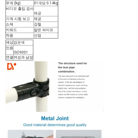
회
무게 (kg)
01개당 0.14kg
비디오 출입 검사
를
제공
기계 시험 보고
제공
요
소재
강철
키워드
얇은 파이프
청
적용
산업
색상
검은색
하
인증
ISO9001
연결
여성과 남성
다
사
이
트
맵