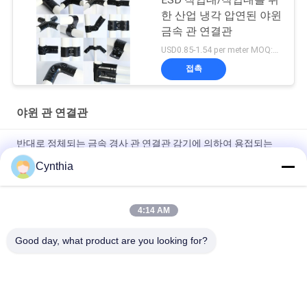
한 산업 냉각 압연된 야윈
금속 관 연결관
USD0.85-1.54 per meter MOQ:600 미터
접촉
야윈 관 연결관
반대로 정체되는 금속 경사 관 연결관 감기에 의하여 용접되는
ISO9001 증명서
Cynthia
사무실 책상 체계를 위한 간격 2.3mm 금속 관 결합/관 선반 합동
4:14 AM
반대로 공전 경사 관 연결관 감기는 벽이 두껍게를 위해 선을 조립
하는 2.0mm를 용접했습니다
Good day, what product are you looking for?
모든