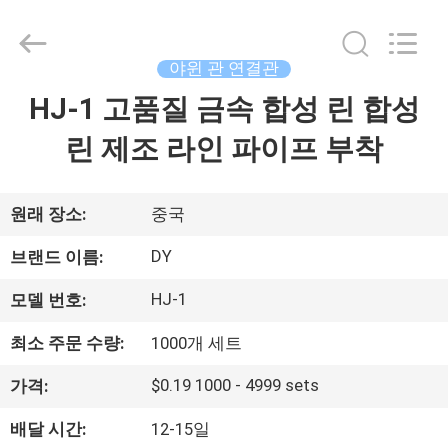
2026
Ningbo
Diya
Industrial
Equipment
야윈 관 연결관
Co.,
Ltd..
HJ-1 고품질 금속 합성 린 합성
집
All
Rights
Reserved.
린 제조 라인 파이프 부착
제
품
원래 장소:
중국
DY
브랜드 이름:
회
HJ-1
모델 번호:
사
최소 주문 수량:
1000개 세트
소
$0.19 1000 - 4999 sets
가격:
개
배달 시간:
12-15일