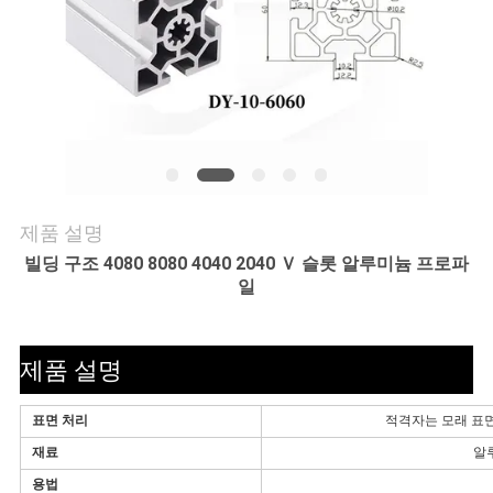
의
하
기
소
식
제품 설명
빌딩 구조 4080 8080 4040 2040 Ｖ 슬롯 알루미늄 프로파
케
일
이
제품 설명
스
표면 처리
적격자는 모래 표면의
조
재료
알루
용법