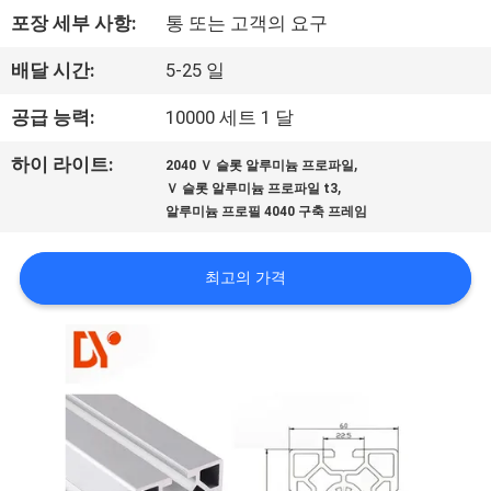
포장 세부 사항:
통 또는 고객의 요구
공
장
배달 시간:
5-25 일
견
공급 능력:
10000 세트 1 달
학
,
하이 라이트:
2040 Ｖ 슬롯 알루미늄 프로파일
,
Ｖ 슬롯 알루미늄 프로파일 t3
알루미늄 프로필 4040 구축 프레임
품
질
최고의 가격
관
리
문