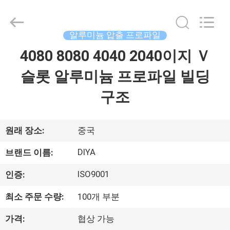
2026
Ningbo
Diya
Industrial
Equipment
알루미늄 압출 프로파일
Co.,
Ltd..
4080 8080 4040 2040이지 Ｖ
집
All
Rights
Reserved.
슬롯 알루미늄 프로파일 빌딩
제
구조
품
원래 장소:
중국
회
DIYA
브랜드 이름:
사
ISO9001
인증:
소
최소 주문 수량:
100개 부분
개
가격:
협상 가능