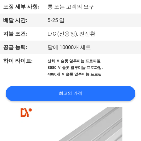
포장 세부 사항:
통 또는 고객의 요구
공
장
배달 시간:
5-25 일
견
지불 조건:
L/C (신용장), 전신환
학
공급 능력:
달에 10000개 세트
,
하이 라이트:
산화 Ｖ 슬롯 알루미늄 프로파일
품
,
8080 Ｖ 슬롯 알루미늄 프로파일
4080개 Ｖ 슬롯 알루미늄 프로필
질
관
최고의 가격
리
문