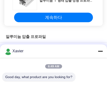
알루미늄 Ｔ 형태 압출 성형 프로파일
슬롯
계속하다
알루미늄 압출 프로파일
20*20R 유럽 표준 문, 창 및 작업용 알루미늄 프로파일
Xavier
합금 부문 Ｔ 슬롯 6063 알류미늄 압출은 8080 4040 시리즈를 돋
보이게 합니다
6:49 AM
6063-t5 광장 Ｔ 슬롯 20 미터 큰 알루미늄 프로필
Good day, what product are you looking for?
모든
야윈 관
야윈 관 연결관