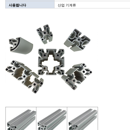
회
사용됩니다
산업 기계류
를
요
청
하
다
사
이
트
맵