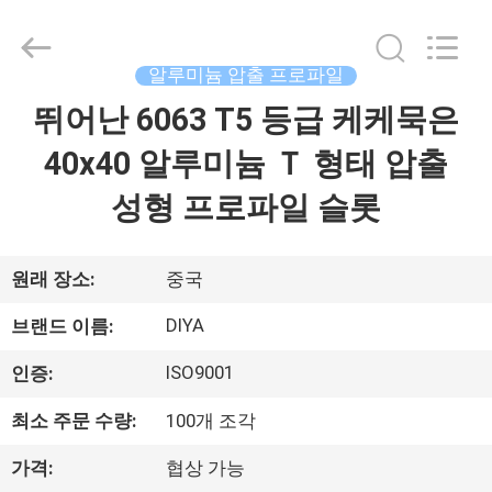
2026
Ningbo
Diya
Industrial
Equipment
알루미늄 압출 프로파일
Co.,
Ltd..
뛰어난 6063 T5 등급 케케묵은
집
All
Rights
Reserved.
40x40 알루미늄 Ｔ 형태 압출
제
성형 프로파일 슬롯
품
원래 장소:
중국
회
DIYA
브랜드 이름:
사
ISO9001
인증:
소
최소 주문 수량:
100개 조각
개
가격:
협상 가능