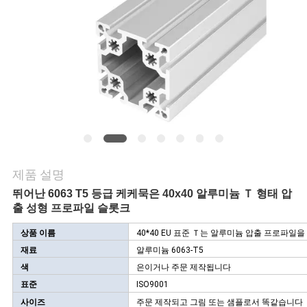
의
하
기
소
식
제품 설명
케
뛰어난 6063 T5 등급 케케묵은 40x40 알루미늄 Ｔ 형태 압
이
출 성형 프로파일 슬롯크
스
상품 이름
40*40 EU 표준 Ｔ는 알루미늄 압출 프로파일
재료
알루미늄 6063-T5
색
은이거나 주문 제작됩니다
조
표준
ISO9001
사이즈
주문 제작되고 그림 또는 샘플로서 똑같습니다