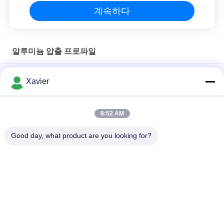
계속하다
알루미늄 압출 프로파일
20*20R 유럽 표준 문, 창 및 작업용 알루미늄 프로파일
Xavier
합금 부문 Ｔ 슬롯 6063 알류미늄 압출은 8080 4040 시리즈를 돋
보이게 합니다
8:52 AM
6063-t5 광장 Ｔ 슬롯 20 미터 큰 알루미늄 프로필
Good day, what product are you looking for?
모든
야윈 관
야윈 관 연결관
린 튜브 액세서리
플래콘 롤러 트랙