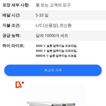
포장 세부 사항:
통 또는 고객의 요구
공
장
배달 시간:
5-25 일
견
지불 조건:
L/C (신용장), 전신환
학
공급 능력:
달에 10000개 세트
,
하이 라이트:
2040 Ｖ 슬롯 알루미늄 프로파일
품
,
4040 Ｖ 슬롯 알루미늄 프로파일
8080개 Ｖ 슬롯 알루미늄 프로필
질
관
최고의 가격
리
문