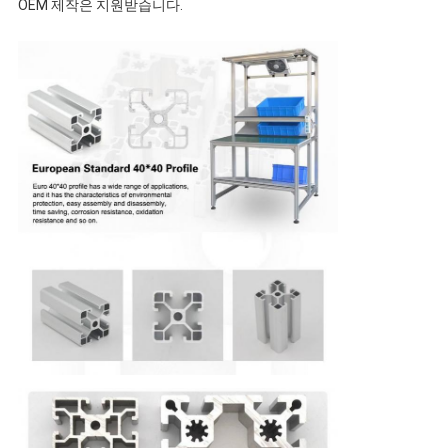
회
OEM 제작은 지원받습니다.
를
요
청
하
다
사
이
트
맵