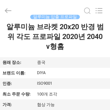
2026
Ningbo
Diya
Industrial
Equipment
알루미늄 압출 프로파일
Co.,
Ltd..
알루미늄 브라켓 20x20 반경 범
집
All
Rights
Reserved.
위 각도 프로파일 2020년 2040
제
v형홈
품
원래 장소:
중국
회
DIYA
브랜드 이름:
사
ISO9001
인증:
소
최소 주문 수량:
100개 조각
개
가격:
협상 가능