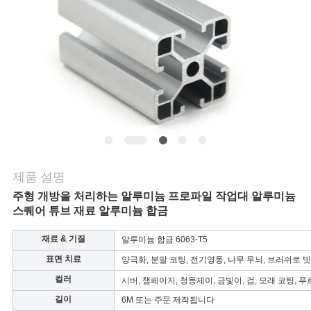
의
하
기
소
식
제품 설명
케
주형 개방을 처리하는 알루미늄 프로파일 작업대 알루미늄
이
스퀘어 튜브 재료 알루미늄 합금
스
재료 & 기질
알루미늄 합금 6063-T5
표면 치료
양극화, 분말 코팅, 전기영동, 나무 무늬, 브러쉬로 빗
조
컬러
시버, 챔페이지, 청동제이, 금빛이, 검, 모래 코팅, 푸
길이
6M 또는 주문 제작됩니다