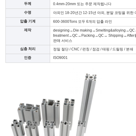
회
두께
0.4mm-20mm 또는 주문 제작됩니다
를
수명
야외인 18-20년간 12-15년 야외, 분말 코팅을 위한
압출 기계
600-3600Tons 모두 6개의 압출 라인
요
제작
designing→Die making→Smelting&alloying→Q
청
treatment→QC→Packing→QC→ Shipping→Aft
판매 서비스
하
심층 처리
정밀 절단 / CNC / 펀칭 / 점검 / 태핑 / 드릴링 / 분쇄
인증
ISO9001
다
사
이
트
맵