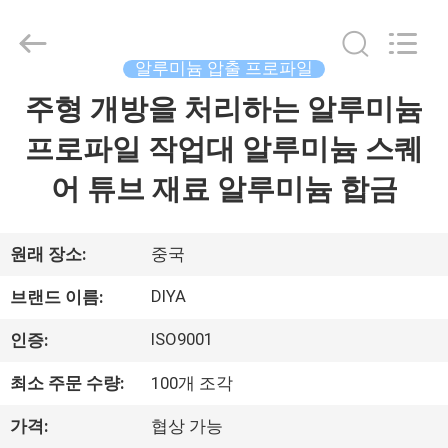
2026
Ningbo
Diya
Industrial
Equipment
알루미늄 압출 프로파일
Co.,
Ltd..
주형 개방을 처리하는 알루미늄
집
All
Rights
Reserved.
프로파일 작업대 알루미늄 스퀘
제
어 튜브 재료 알루미늄 합금
품
원래 장소:
중국
회
DIYA
브랜드 이름:
사
ISO9001
인증:
소
최소 주문 수량:
100개 조각
개
가격:
협상 가능