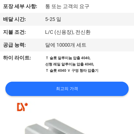
포장 세부 사항:
통 또는 고객의 요구
공
장
배달 시간:
5-25 일
견
지불 조건:
L/C (신용장), 전신환
학
공급 능력:
달에 10000개 세트
,
하이 라이트:
Ｔ 슬롯 알루미늄 압출 4040
품
,
선형 레일 알루미늄 압출 4040
Ｔ 슬롯 4040 Ｖ 구멍 형타 압출기
질
관
최고의 가격
리
문